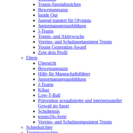
Tennis-Sportabzeichen
Bewegungsasse
Inside Out
Jugend trainiert für Olympia
Juniormanagerausbildung
J-Teams
Tennis- und Aktivwoche
Vereins- und Schulsportassistent Tennis
Young Generation Award
Zeig dein Profil
Eltern
Übersicht
Bewegungsasse
Hilfe für Mannschaftsführer
Juniormanagerausbildung
J-Teams
Kibaz
Low-T-Ball
Prävention sexualisierter und interpersoneller
Gewalt im Sport
Schultennis
tennis10s-Serie
Vereins- und Schulsportassistent Tennis
Schiedsrichter
Turnierausrichter