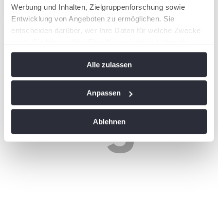
Werbung und Inhalten, Zielgruppenforschung sowie
wird in einer neuen Registerkarte geöffnet
Entwicklung von Angeboten zu ermöglichen. Sie
entscheiden darüber, wer Ihre Daten für welche Zwecke
nutzt. Sie können Ihre Einwilligung jederzeit über die
Cookie-Erklärung oder durch Klicken auf das Privacy
Alle zulassen
Trigger Symbol ändern oder widerrufen
Wenn Sie es erlauben, würden wir auch gerne:
Anpassen
Informationen über Ihre geografische Lage
erfassen, welche bis auf einige Meter genau sein
Ablehnen
können
Ihr Gerät durch aktives Scannen nach
bestimmten Merkmalen (Fingerprinting) identifizieren
Erfahren Sie mehr darüber, wie Ihre persönlichen Daten
verarbeitet werden, und legen Sie Ihre Präferenzen im
Abschnitt Einzelheiten
fest.
Wir verwenden Cookies, um Inhalte und Anzeigen zu