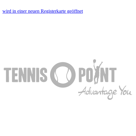
personalisieren, Funktionen für soziale Medien anbieten
zu können und die Zugriffe auf unsere Website zu
wird in einer neuen Registerkarte geöffnet
analysieren. Außerdem geben wir Informationen zu Ihrer
Verwendung unserer Website an unsere Partner für
soziale Medien, Werbung und Analysen weiter. Unsere
Partner führen diese Informationen möglicherweise mit
weiteren Daten zusammen, die Sie ihnen bereitgestellt
haben oder die sie im Rahmen Ihrer Nutzung der Dienste
gesammelt haben. Die
Cookie-Einstellungen
können
jederzeit über den Link im Footer aufgerufen und
angepasst werden.