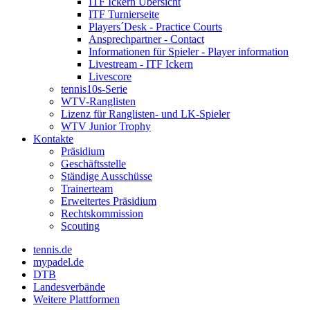
ITF Ickern Übersicht
ITF Turnierseite
Players´Desk - Practice Courts
Ansprechpartner - Contact
Informationen für Spieler - Player information
Livestream - ITF Ickern
Livescore
tennis10s-Serie
WTV-Ranglisten
Lizenz für Ranglisten- und LK-Spieler
WTV Junior Trophy
Kontakte
Präsidium
Geschäftsstelle
Ständige Ausschüsse
Trainerteam
Erweitertes Präsidium
Rechtskommission
Scouting
tennis.de
mypadel.de
DTB
Landesverbände
Weitere Plattformen