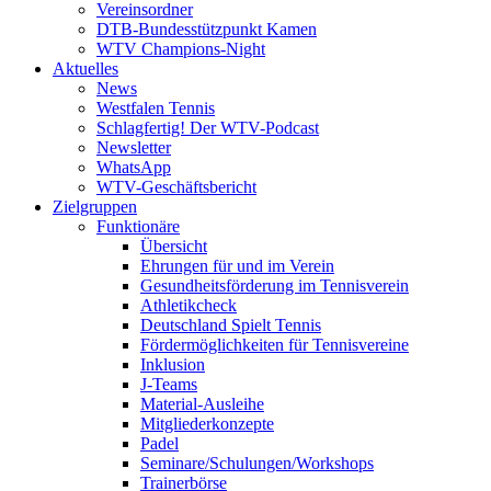
Vereinsordner
DTB-Bundesstützpunkt Kamen
WTV Champions-Night
Aktuelles
News
Westfalen Tennis
Schlagfertig! Der WTV-Podcast
Newsletter
WhatsApp
WTV-Geschäftsbericht
Zielgruppen
Funktionäre
Übersicht
Ehrungen für und im Verein
Gesundheitsförderung im Tennisverein
Athletikcheck
Deutschland Spielt Tennis
Fördermöglichkeiten für Tennisvereine
Inklusion
J-Teams
Material-Ausleihe
Mitgliederkonzepte
Padel
Seminare/Schulungen/Workshops
Trainerbörse