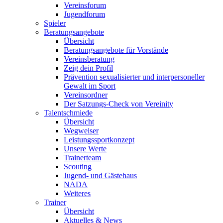
Vereinsforum
Jugendforum
Spieler
Beratungsangebote
Übersicht
Beratungsangebote für Vorstände
Vereinsberatung
Zeig dein Profil
Prävention sexualisierter und interpersoneller
Gewalt im Sport
Vereinsordner
Der Satzungs-Check von Vereinity
Talentschmiede
Übersicht
Wegweiser
Leistungssportkonzept
Unsere Werte
Trainerteam
Scouting
Jugend- und Gästehaus
NADA
Weiteres
Trainer
Übersicht
Aktuelles & News