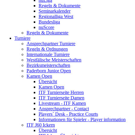
nuLiga
Regeln & Dokumente
Seminarkalender
Regionalliga West
Bundesliga
nuScore
Regeln & Dokumente
Turniere
Ansprechpartner Turniere
Regeln & Ordnungen
Internationale Turniere
Westfälische Meisterschaften
Bezirksmeisterschaften
Paderborn Junior Open
Kamen Open
Übersicht
Kamen Open
ITF Turnierseite Herren
ITF Turnierseite Damen
Livestream - ITF Kamen
Ansprechpartner - Contact
Players´ Desk - Practice Courts
Informationen für Spieler - Player information
ITF J60 Ickern
Übersicht