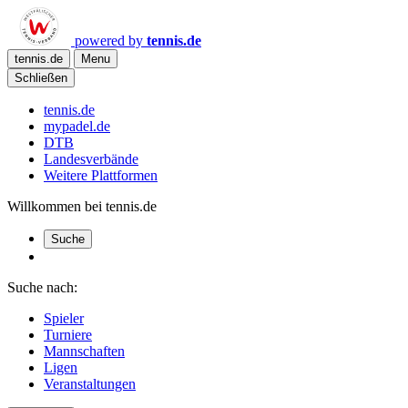
powered by
tennis.de
tennis.de
Menu
Schließen
tennis.de
mypadel.de
DTB
Landesverbände
Weitere Plattformen
Willkommen bei tennis.de
Suche
Suche nach:
Spieler
Turniere
Mannschaften
Ligen
Veranstaltungen