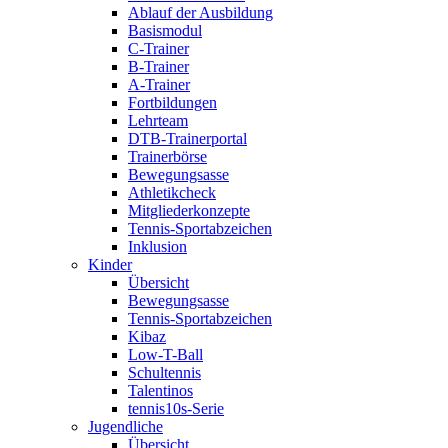
Ablauf der Ausbildung
Basismodul
C-Trainer
B-Trainer
A-Trainer
Fortbildungen
Lehrteam
DTB-Trainerportal
Trainerbörse
Bewegungsasse
Athletikcheck
Mitgliederkonzepte
Tennis-Sportabzeichen
Inklusion
Kinder
Übersicht
Bewegungsasse
Tennis-Sportabzeichen
Kibaz
Low-T-Ball
Schultennis
Talentinos
tennis10s-Serie
Jugendliche
Übersicht