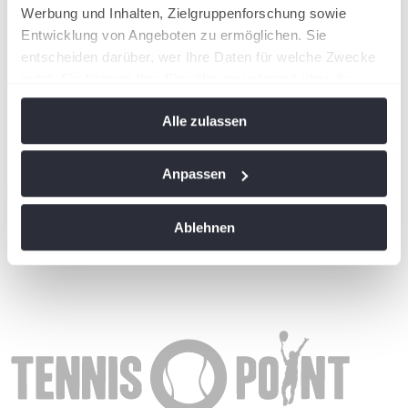
Werbung und Inhalten, Zielgruppenforschung sowie
Entwicklung von Angeboten zu ermöglichen. Sie
entscheiden darüber, wer Ihre Daten für welche Zwecke
nutzt. Sie können Ihre Einwilligung jederzeit über die
Cookie-Erklärung oder durch Klicken auf das Privacy
Alle zulassen
Trigger Symbol ändern oder widerrufen
Wenn Sie es erlauben, würden wir auch gerne:
Anpassen
wird in einer neuen Registerkarte geöffnet
Informationen über Ihre geografische Lage
erfassen, welche bis auf einige Meter genau sein
Ablehnen
können
Ihr Gerät durch aktives Scannen nach
bestimmten Merkmalen (Fingerprinting) identifizieren
Erfahren Sie mehr darüber, wie Ihre persönlichen Daten
verarbeitet werden, und legen Sie Ihre Präferenzen im
Abschnitt Einzelheiten
fest.
Wir verwenden Cookies, um Inhalte und Anzeigen zu