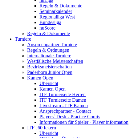
nuLiga
Regeln & Dokumente
Seminarkalender
Regionalliga West
Bundesliga
nuScore
Regeln & Dokumente
Turniere
Ansprechpartner Turniere
Regeln & Ordnungen
Internationale Turniere
Westfälische Meisterschaften
Bezirksmeisterschaften
Paderborn Junior Open
Kamen Open
Übersicht
Kamen Open
ITF Turnierseite Herren
ITF Turnierseite Damen
Livestream - ITF Kamen
Ansprechpartner - Contact
Players´ Desk - Practice Courts
Informationen für Spieler - Player information
ITF J60 Ickern
Übersicht