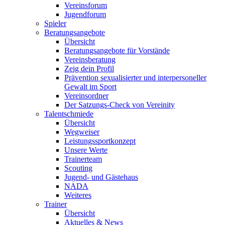
Vereinsforum
Jugendforum
Spieler
Beratungsangebote
Übersicht
Beratungsangebote für Vorstände
Vereinsberatung
Zeig dein Profil
Prävention sexualisierter und interpersoneller
Gewalt im Sport
Vereinsordner
Der Satzungs-Check von Vereinity
Talentschmiede
Übersicht
Wegweiser
Leistungssportkonzept
Unsere Werte
Trainerteam
Scouting
Jugend- und Gästehaus
NADA
Weiteres
Trainer
Übersicht
Aktuelles & News