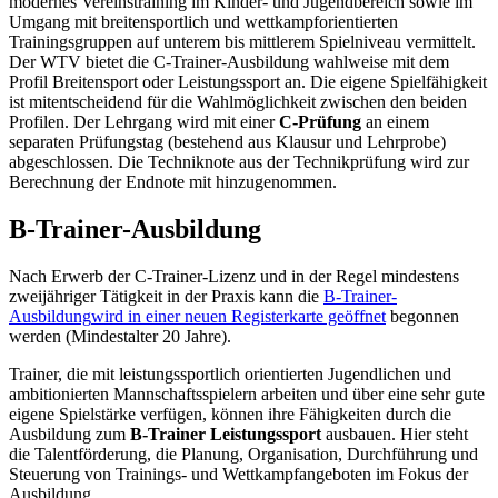
modernes Vereinstraining im Kinder- und Jugendbereich sowie im
Umgang mit breitensportlich und wettkampforientierten
Trainingsgruppen auf unterem bis mittlerem Spielniveau vermittelt.
Der WTV bietet die C-Trainer-Ausbildung wahlweise mit dem
Profil Breitensport oder Leistungssport an. Die eigene Spielfähigkeit
ist mitentscheidend für die Wahlmöglichkeit zwischen den beiden
Profilen. Der Lehrgang wird mit einer
C-Prüfung
an einem
separaten Prüfungstag (bestehend aus Klausur und Lehrprobe)
abgeschlossen. Die Techniknote aus der Technikprüfung wird zur
Berechnung der Endnote mit hinzugenommen.
B-Trainer-Ausbildung
Nach Erwerb der C-Trainer-Lizenz und in der Regel mindestens
zweijähriger Tätigkeit in der Praxis kann die
B-Trainer-
Ausbildung
wird in einer neuen Registerkarte geöffnet
begonnen
werden (Mindestalter 20 Jahre).
Trainer, die mit leistungssportlich orientierten Jugendlichen und
ambitionierten Mannschaftsspielern arbeiten und über eine sehr gute
eigene Spielstärke verfügen, können ihre Fähigkeiten durch die
Ausbildung zum
B-Trainer Leistungssport
ausbauen. Hier steht
die Talentförderung, die Planung, Organisation, Durchführung und
Steuerung von Trainings- und Wettkampfangeboten im Fokus der
Ausbildung.