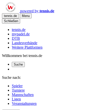
powered by
tennis.de
tennis.de
Menu
Schließen
tennis.de
mypadel.de
DTB
Landesverbände
Weitere Plattformen
Willkommen bei tennis.de
Suche
Suche nach:
Spieler
Turniere
Mannschaften
Ligen
Veranstaltungen