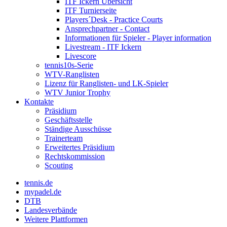
ITF Ickern Übersicht
ITF Turnierseite
Players´Desk - Practice Courts
Ansprechpartner - Contact
Informationen für Spieler - Player information
Livestream - ITF Ickern
Livescore
tennis10s-Serie
WTV-Ranglisten
Lizenz für Ranglisten- und LK-Spieler
WTV Junior Trophy
Kontakte
Präsidium
Geschäftsstelle
Ständige Ausschüsse
Trainerteam
Erweitertes Präsidium
Rechtskommission
Scouting
tennis.de
mypadel.de
DTB
Landesverbände
Weitere Plattformen