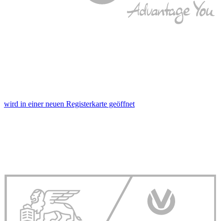
personalisieren, Funktionen für soziale Medien anbieten
zu können und die Zugriffe auf unsere Website zu
analysieren. Außerdem geben wir Informationen zu Ihrer
Verwendung unserer Website an unsere Partner für
soziale Medien, Werbung und Analysen weiter. Unsere
Partner führen diese Informationen möglicherweise mit
weiteren Daten zusammen, die Sie ihnen bereitgestellt
haben oder die sie im Rahmen Ihrer Nutzung der Dienste
gesammelt haben. Die
Cookie-Einstellungen
können
wird in einer neuen Registerkarte geöffnet
jederzeit über den Link im Footer aufgerufen und
angepasst werden.