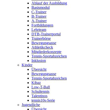
Ablauf der Ausbildung
Basismodul
C-Trainer
B-Trainer
A-Trainer
Fortbildungen
Lehrteam
DTB-Trainerportal
Trainerbörse
Bewegungsasse
Athletikcheck
Mitgliederkonzepte
Tennis-Sportabzeichen
Inklusion
Kinder
Übersicht
Bewegungsasse
Tennis-Sportabzeichen
Kibaz
Low-T-Ball
Schultennis
Talentinos
tennis10s-Serie
Jugendliche
Übersicht