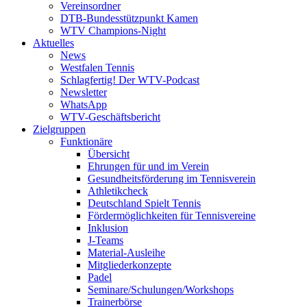
Vereinsordner
DTB-Bundesstützpunkt Kamen
WTV Champions-Night
Aktuelles
News
Westfalen Tennis
Schlagfertig! Der WTV-Podcast
Newsletter
WhatsApp
WTV-Geschäftsbericht
Zielgruppen
Funktionäre
Übersicht
Ehrungen für und im Verein
Gesundheitsförderung im Tennisverein
Athletikcheck
Deutschland Spielt Tennis
Fördermöglichkeiten für Tennisvereine
Inklusion
J-Teams
Material-Ausleihe
Mitgliederkonzepte
Padel
Seminare/Schulungen/Workshops
Trainerbörse