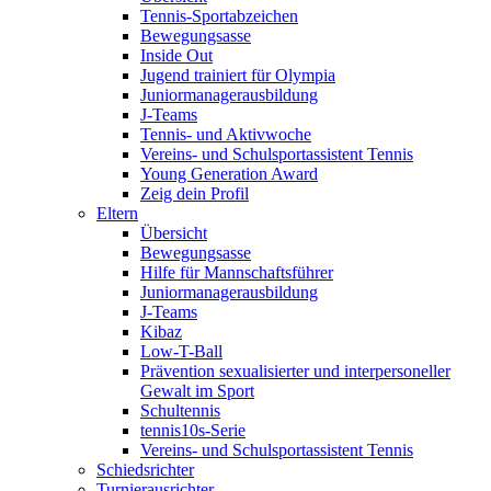
Tennis-Sportabzeichen
Bewegungsasse
Inside Out
Jugend trainiert für Olympia
Juniormanagerausbildung
J-Teams
Tennis- und Aktivwoche
Vereins- und Schulsportassistent Tennis
Young Generation Award
Zeig dein Profil
Eltern
Übersicht
Bewegungsasse
Hilfe für Mannschaftsführer
Juniormanagerausbildung
J-Teams
Kibaz
Low-T-Ball
Prävention sexualisierter und interpersoneller
Gewalt im Sport
Schultennis
tennis10s-Serie
Vereins- und Schulsportassistent Tennis
Schiedsrichter
Turnierausrichter