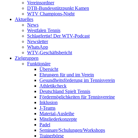
Vereinsordner
DTB-Bundesstützpunkt Kamen
WTV Champions-Night
Aktuelles
News
Westfalen Tennis
Schlagfertig! Der WTV-Podcast
Newsletter
WhatsApp
WTV-Geschäftsbericht
Zielgruppen
Funktionäre
Übersicht
Ehrungen für und im Verein
Gesundheitsförderung im Tennisverein
Athletikcheck
Deutschland Spielt Tennis
Fördermöglichkeiten für Tennisvereine
Inklusion
J-Teams
Material-Ausleihe
Mitgliederkonzepte
Padel
Seminare/Schulungen/Workshops
Trainerbörse