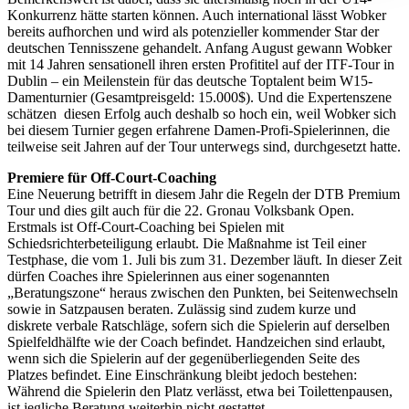
Abschnitt Einzelheiten
fest.
Konkurrenz hätte starten können. Auch international lässt Wobker
bereits aufhorchen und wird als potenzieller kommender Star der
Wir verwenden Cookies, um Inhalte und Anzeigen zu
deutschen Tennisszene gehandelt. Anfang August gewann Wobker
mit 14 Jahren sensationell ihren ersten Profititel auf der ITF-Tour in
personalisieren, Funktionen für soziale Medien anbieten
Dublin – ein Meilenstein für das deutsche Toptalent beim W15-
zu können und die Zugriffe auf unsere Website zu
Damenturnier (Gesamtpreisgeld: 15.000$). Und die Expertenszene
analysieren. Außerdem geben wir Informationen zu Ihrer
schätzen diesen Erfolg auch deshalb so hoch ein, weil Wobker sich
bei diesem Turnier gegen erfahrene Damen-Profi-Spielerinnen, die
Verwendung unserer Website an unsere Partner für
teilweise seit Jahren auf der Tour unterwegs sind, durchgesetzt hatte.
soziale Medien, Werbung und Analysen weiter. Unsere
Premiere für Off-Court-Coaching
Partner führen diese Informationen möglicherweise mit
Eine Neuerung betrifft in diesem Jahr die Regeln der DTB Premium
weiteren Daten zusammen, die Sie ihnen bereitgestellt
Tour und dies gilt auch für die 22. Gronau Volksbank Open.
haben oder die sie im Rahmen Ihrer Nutzung der Dienste
Erstmals ist Off-Court-Coaching bei Spielen mit
Schiedsrichterbeteiligung erlaubt. Die Maßnahme ist Teil einer
gesammelt haben. Die
Cookie-Einstellungen
können
Testphase, die vom 1. Juli bis zum 31. Dezember läuft. In dieser Zeit
jederzeit über den Link im Footer aufgerufen und
dürfen Coaches ihre Spielerinnen aus einer sogenannten
angepasst werden.
„Beratungszone“ heraus zwischen den Punkten, bei Seitenwechseln
sowie in Satzpausen beraten. Zulässig sind zudem kurze und
diskrete verbale Ratschläge, sofern sich die Spielerin auf derselben
Spielfeldhälfte wie der Coach befindet. Handzeichen sind erlaubt,
wenn sich die Spielerin auf der gegenüberliegenden Seite des
Platzes befindet. Eine Einschränkung bleibt jedoch bestehen:
Während die Spielerin den Platz verlässt, etwa bei Toilettenpausen,
ist jegliche Beratung weiterhin nicht gestattet.