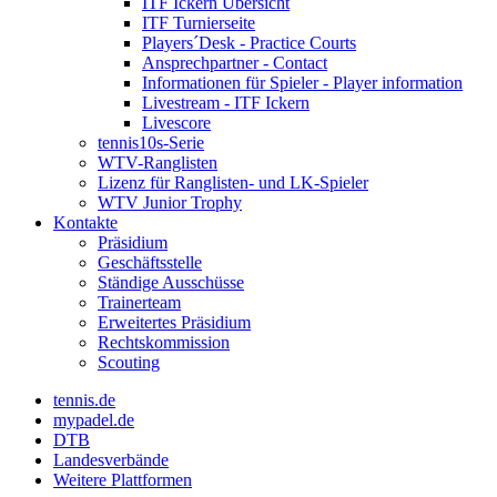
ITF Ickern Übersicht
ITF Turnierseite
Players´Desk - Practice Courts
Ansprechpartner - Contact
Informationen für Spieler - Player information
Livestream - ITF Ickern
Livescore
tennis10s-Serie
WTV-Ranglisten
Lizenz für Ranglisten- und LK-Spieler
WTV Junior Trophy
Kontakte
Präsidium
Geschäftsstelle
Ständige Ausschüsse
Trainerteam
Erweitertes Präsidium
Rechtskommission
Scouting
tennis.de
mypadel.de
DTB
Landesverbände
Weitere Plattformen