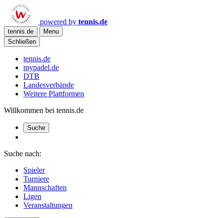
powered by
tennis.de
tennis.de
Menu
Schließen
tennis.de
mypadel.de
DTB
Landesverbände
Weitere Plattformen
Willkommen bei tennis.de
Suche
Suche nach:
Spieler
Turniere
Mannschaften
Ligen
Veranstaltungen