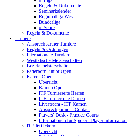
nuLiga
Regeln & Dokumente
Seminarkalender
Regionalliga West
Bundesliga
nuScore
Regeln & Dokumente
Turniere
Ansprechpartner Turniere
Regeln & Ordnungen
Internationale Turniere
Westfälische Meisterschaften
Bezirksmeisterschaften
Paderborn Junior Open
Kamen Open
Übersicht
Kamen Open
ITF Turnierseite Herren
ITF Turnierseite Damen
Livestream - ITF Kamen
Ansprechpartner - Contact
Players´ Desk - Practice Courts
Informationen für Spieler - Player information
ITF J60 Ickern
Übersicht