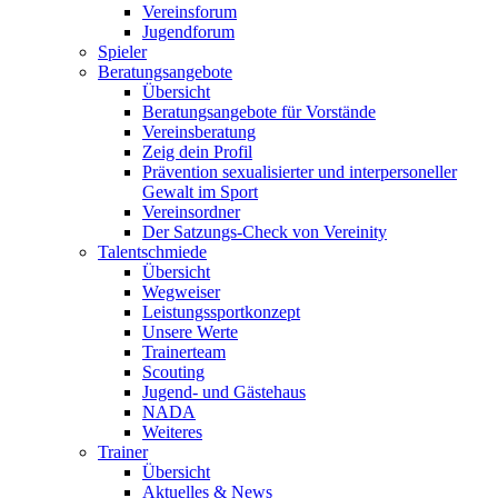
Vereinsforum
Jugendforum
Spieler
Beratungsangebote
Übersicht
Beratungsangebote für Vorstände
Vereinsberatung
Zeig dein Profil
Prävention sexualisierter und interpersoneller
Gewalt im Sport
Vereinsordner
Der Satzungs-Check von Vereinity
Talentschmiede
Übersicht
Wegweiser
Leistungssportkonzept
Unsere Werte
Trainerteam
Scouting
Jugend- und Gästehaus
NADA
Weiteres
Trainer
Übersicht
Aktuelles & News