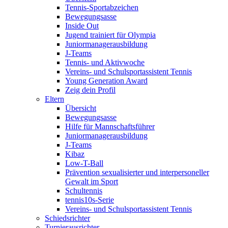
Tennis-Sportabzeichen
Bewegungsasse
Inside Out
Jugend trainiert für Olympia
Juniormanagerausbildung
J-Teams
Tennis- und Aktivwoche
Vereins- und Schulsportassistent Tennis
Young Generation Award
Zeig dein Profil
Eltern
Übersicht
Bewegungsasse
Hilfe für Mannschaftsführer
Juniormanagerausbildung
J-Teams
Kibaz
Low-T-Ball
Prävention sexualisierter und interpersoneller
Gewalt im Sport
Schultennis
tennis10s-Serie
Vereins- und Schulsportassistent Tennis
Schiedsrichter
Turnierausrichter