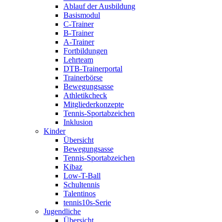
Ablauf der Ausbildung
Basismodul
C-Trainer
B-Trainer
A-Trainer
Fortbildungen
Lehrteam
DTB-Trainerportal
Trainerbörse
Bewegungsasse
Athletikcheck
Mitgliederkonzepte
Tennis-Sportabzeichen
Inklusion
Kinder
Übersicht
Bewegungsasse
Tennis-Sportabzeichen
Kibaz
Low-T-Ball
Schultennis
Talentinos
tennis10s-Serie
Jugendliche
Übersicht