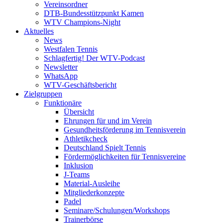
Vereinsordner
DTB-Bundesstützpunkt Kamen
WTV Champions-Night
Aktuelles
News
Westfalen Tennis
Schlagfertig! Der WTV-Podcast
Newsletter
WhatsApp
WTV-Geschäftsbericht
Zielgruppen
Funktionäre
Übersicht
Ehrungen für und im Verein
Gesundheitsförderung im Tennisverein
Athletikcheck
Deutschland Spielt Tennis
Fördermöglichkeiten für Tennisvereine
Inklusion
J-Teams
Material-Ausleihe
Mitgliederkonzepte
Padel
Seminare/Schulungen/Workshops
Trainerbörse