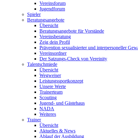
Vereinsforum
Jugendforum
Spieler
Beratungsangebote
Übersicht
Beratungsangebote für Vorstände
Vereinsberatung
Zeig dein Profil
Prävention sexualisierter und interpersoneller Gew
Vereinsordner
Der Satzungs-Check von Vereinity
Talentschmiede
Übersicht
Wegweiser
Leistungssportkonzept
Unsere Werte
Trainerteam
Scouting
Jugend- und Gästehaus
NADA
Weiteres
Trainer
Übersicht
Aktuelles & News
Ablauf der Ausbildung