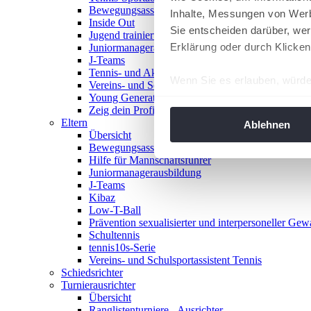
Bewegungsasse
Inhalte, Messungen von Werb
Inside Out
Sie entscheiden darüber, wer
Jugend trainiert für Olympia
Erklärung oder durch Klicken
Juniormanagerausbildung
J-Teams
Tennis- und Aktivwoche
Wenn Sie es erlauben, würde
Vereins- und Schulsportassistent Tennis
Young Generation Award
Informationen über Ih
Zeig dein Profil
Ihr Gerät durch aktiv
Eltern
Ablehnen
Übersicht
Erfahren Sie mehr darüber, w
Bewegungsasse
Einzelheiten
fest.
Hilfe für Mannschaftsführer
Juniormanagerausbildung
J-Teams
Wir verwenden Cookies, um I
Kibaz
und die Zugriffe auf unsere 
Low-T-Ball
Website an unsere Partner fü
Prävention sexualisierter und interpersoneller Gew
Schultennis
möglicherweise mit weiteren
tennis10s-Serie
der Dienste gesammelt habe
Vereins- und Schulsportassistent Tennis
angepasst werden.
Schiedsrichter
Turnierausrichter
Übersicht
Ranglistenturniere - Ausrichter