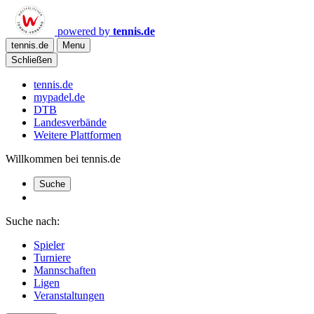
powered by
tennis.de
tennis.de
Menu
Schließen
tennis.de
mypadel.de
DTB
Landesverbände
Weitere Plattformen
Willkommen bei tennis.de
Suche
Suche nach:
Spieler
Turniere
Mannschaften
Ligen
Veranstaltungen