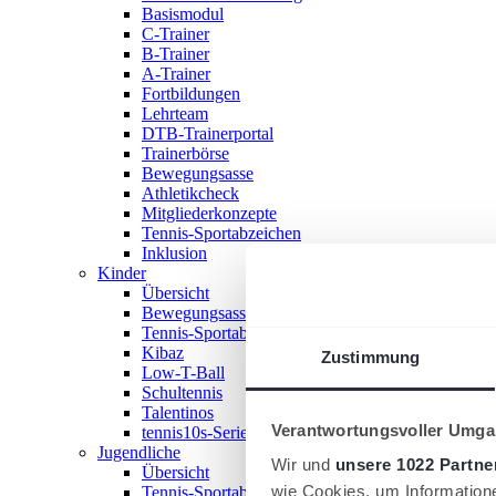
Basismodul
C-Trainer
B-Trainer
A-Trainer
Fortbildungen
Lehrteam
DTB-Trainerportal
Trainerbörse
Bewegungsasse
Athletikcheck
Mitgliederkonzepte
Tennis-Sportabzeichen
Inklusion
Kinder
Übersicht
Bewegungsasse
Tennis-Sportabzeichen
Kibaz
Zustimmung
Low-T-Ball
Schultennis
Talentinos
Verantwortungsvoller Umgan
tennis10s-Serie
Jugendliche
Wir und
unsere 1022 Partne
Übersicht
wie Cookies, um Information
Tennis-Sportabzeichen