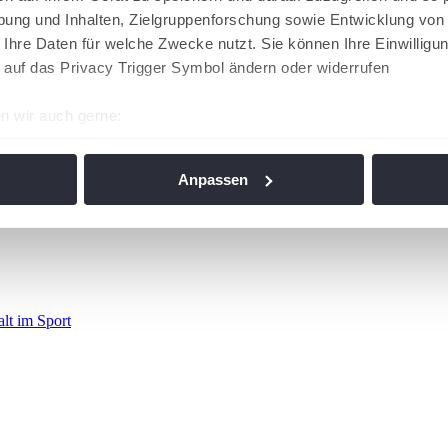
ung und Inhalten, Zielgruppenforschung sowie Entwicklung von
 Ihre Daten für welche Zwecke nutzt. Sie können Ihre Einwilligun
 auf das Privacy Trigger Symbol ändern oder widerrufen
n wir auch gerne:
re geografische Lage erfassen, welche bis auf einige Meter gen
es Scannen nach bestimmten Merkmalen (Fingerprinting) identifi
Anpassen
ie Ihre persönlichen Daten verarbeitet werden, und legen Sie I
nhalte und Anzeigen zu personalisieren, Funktionen für soziale
Website zu analysieren. Außerdem geben wir Informationen zu I
r soziale Medien, Werbung und Analysen weiter. Unsere Partner
alt im Sport
 Daten zusammen, die Sie ihnen bereitgestellt haben oder die s
n. Die
Cookie-Einstellungen
können jederzeit über den Link im