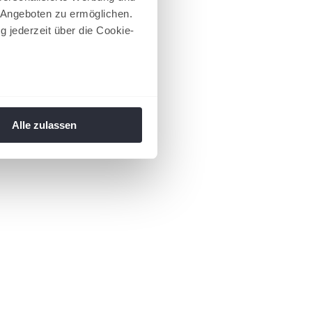
 Angeboten zu ermöglichen.
g jederzeit über die Cookie-
au sein können
zieren
Alle zulassen
hre Präferenzen im
Abschnitt
 Medien anbieten zu können
hrer Verwendung unserer
 führen diese Informationen
ie im Rahmen Ihrer Nutzung
 Footer aufgerufen und