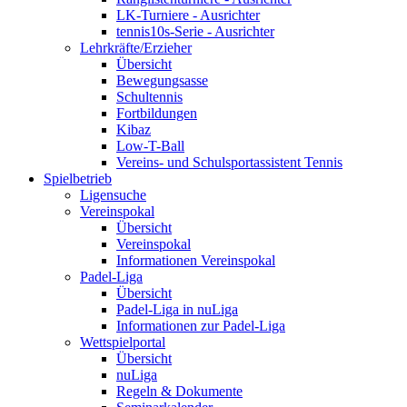
LK-Turniere - Ausrichter
tennis10s-Serie - Ausrichter
Lehrkräfte/Erzieher
Übersicht
Bewegungsasse
Schultennis
Fortbildungen
Kibaz
Low-T-Ball
Vereins- und Schulsportassistent Tennis
Spielbetrieb
Ligensuche
Vereinspokal
Übersicht
Vereinspokal
Informationen Vereinspokal
Padel-Liga
Übersicht
Padel-Liga in nuLiga
Informationen zur Padel-Liga
Wettspielportal
Übersicht
nuLiga
Regeln & Dokumente