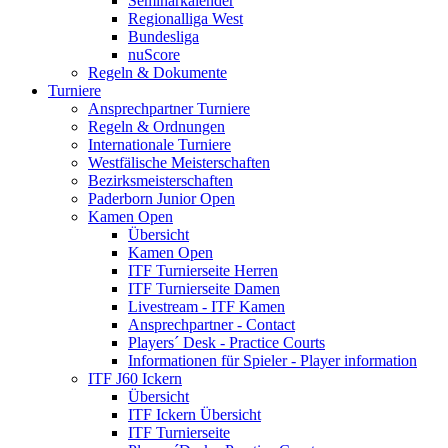
Seminarkalender
Regionalliga West
Bundesliga
nuScore
Regeln & Dokumente
Turniere
Ansprechpartner Turniere
Regeln & Ordnungen
Internationale Turniere
Westfälische Meisterschaften
Bezirksmeisterschaften
Paderborn Junior Open
Kamen Open
Übersicht
Kamen Open
ITF Turnierseite Herren
ITF Turnierseite Damen
Livestream - ITF Kamen
Ansprechpartner - Contact
Players´ Desk - Practice Courts
Informationen für Spieler - Player information
ITF J60 Ickern
Übersicht
ITF Ickern Übersicht
ITF Turnierseite