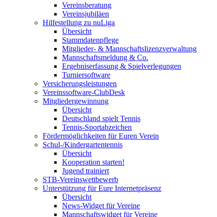
Vereinsberatung
Vereinsjubiläen
Hilfestellung zu nuLiga
Übersicht
Stammdatenpflege
Mitglieder- & Mannschaftslizenzverwaltung
Mannschaftsmeldung & Co.
Ergebniserfassung & Spielverlegungen
Turniersoftware
Versicherungsleistungen
Vereinssoftware-ClubDesk
Mitgliedergewinnung
Übersicht
Deutschland spielt Tennis
Tennis-Sportabzeichen
Fördermöglichkeiten für Euren Verein
Schul-/Kindergartentennis
Übersicht
Kooperation starten!
Jugend trainiert
STB-Vereinswettbewerb
Unterstützung für Eure Internetpräsenz
Übersicht
News-Widget für Vereine
Mannschaftswidget für Vereine