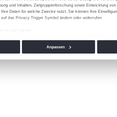
ung und Inhalten, Zielgruppenforschung sowie Entwicklung von
 Ihre Daten für welche Zwecke nutzt. Sie können Ihre Einwilligun
 auf das Privacy Trigger Symbol ändern oder widerrufen
n wir auch gerne:
re geografische Lage erfassen, welche bis auf einige Meter gen
es Scannen nach bestimmten Merkmalen (Fingerprinting) identifi
Anpassen
ie Ihre persönlichen Daten verarbeitet werden, und legen Sie I
nhalte und Anzeigen zu personalisieren, Funktionen für soziale
Website zu analysieren. Außerdem geben wir Informationen zu I
r soziale Medien, Werbung und Analysen weiter. Unsere Partner
 Daten zusammen, die Sie ihnen bereitgestellt haben oder die s
n. Die
Cookie-Einstellungen
können jederzeit über den Link im