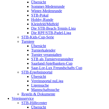
Übersicht
Sommer-Medenrunde
Winter-Medenrunde
STB-Pokal
Hobby-Runde
Kleinfeld/Midfeld
Die STB-Beach-Tennis-Liga
Die RPF/STB-Padel-Liga
STB-Kids-Cup-Serie
Turniere
Übersicht
Turnierkalender
Turnier veranstalten
STB als Turnierveranstalter
Saarland-Spielbanken-Cup
Saar-Lor-Lux Freundschafts Cup
STB-Ergebnisportal
Übersicht
Vereinsportal nuLiga
Ligensuche
Mannschaftssuche
Regeln & Dokumente
Vereinsservice
STB-Hilfecenter
Übersicht