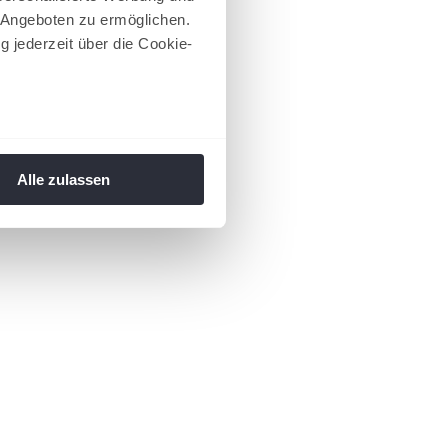
 Angeboten zu ermöglichen.
g jederzeit über die Cookie-
au sein können
zieren
Alle zulassen
hre Präferenzen im
Abschnitt
 Medien anbieten zu können
hrer Verwendung unserer
 führen diese Informationen
ie im Rahmen Ihrer Nutzung
 Footer aufgerufen und