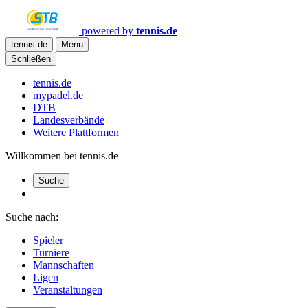
powered by
tennis.de
tennis.de
Menu
Schließen
tennis.de
mypadel.de
DTB
Landesverbände
Weitere Plattformen
Willkommen bei tennis.de
Suche
Suche nach:
Spieler
Turniere
Mannschaften
Ligen
Veranstaltungen