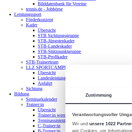
Bilddatenbank für Vereine
tennis.de - Jobbörse
Leistungssport
Förderkonzept
Kader
Übersicht
STB Sichtungsgruppe
STB-Jüngstenkader
STB-Landeskader
STB-Stützpunktgruppe
STB-Profikader
STB-Trainerteam
LLZ SPORTCAMPUS SAAR
Übersicht
Landesleistungszentrum
Anfahrt
Sichtung
Bildung
Zustimmung
Seminarkalender
Trainer:in
Übersicht
Verantwortungsvoller Umgan
Trainer:in werden!
Tennisassistent:in
Wir und
unsere 1022 Partne
C-Trainer:in
wie Cookies, um Information
B-Trainer:in