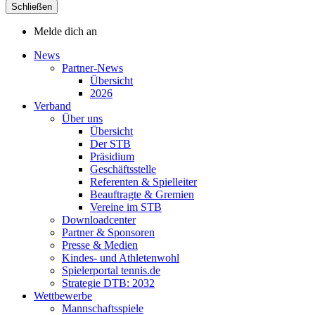
Schließen
Melde dich an
News
Partner-News
Übersicht
2026
Verband
Über uns
Übersicht
Der STB
Präsidium
Geschäftsstelle
Referenten & Spielleiter
Beauftragte & Gremien
Vereine im STB
Downloadcenter
Partner & Sponsoren
Presse & Medien
Kindes- und Athletenwohl
Spielerportal tennis.de
Strategie DTB: 2032
Wettbewerbe
Mannschaftsspiele