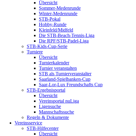
Übersicht
Sommer-Medenrunde
Winter-Medenrunde
STB-Pokal
Hobby-Runde
Kleinfeld/Midfeld
Die STB-Beach-Tennis-Liga
Die RPF/STB-Padel-Liga
STB-Kids-Cup-Serie
Turniere
Übersicht
Turnierkalender
Turnier veranstalten
STB als Turnierveranstalter
Saarland-Spielbanken-Cup
Saar-Lor-Lux Freundschafts Cup
STB-Ergebnisportal
Übersicht
Vereinsportal nuLiga
Ligensuche
Mannschaftssuche
Regeln & Dokumente
Vereinsservice
STB-Hilfecenter
Übersicht