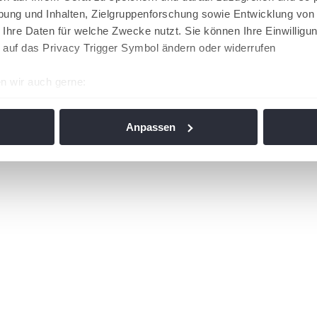
ung und Inhalten, Zielgruppenforschung sowie Entwicklung von
 Ihre Daten für welche Zwecke nutzt. Sie können Ihre Einwilligun
 auf das Privacy Trigger Symbol ändern oder widerrufen
n wir auch gerne:
re geografische Lage erfassen, welche bis auf einige Meter gen
es Scannen nach bestimmten Merkmalen (Fingerprinting) identifi
Anpassen
ie Ihre persönlichen Daten verarbeitet werden, und legen Sie I
nhalte und Anzeigen zu personalisieren, Funktionen für soziale
Website zu analysieren. Außerdem geben wir Informationen zu I
r soziale Medien, Werbung und Analysen weiter. Unsere Partner
 Daten zusammen, die Sie ihnen bereitgestellt haben oder die s
n. Die
Cookie-Einstellungen
können jederzeit über den Link im