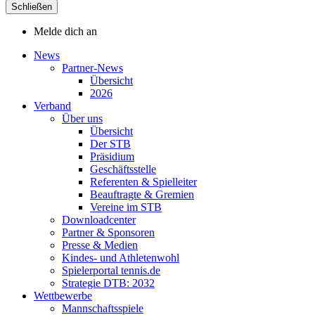
Schließen
Melde dich an
News
Partner-News
Übersicht
2026
Verband
Über uns
Übersicht
Der STB
Präsidium
Geschäftsstelle
Referenten & Spielleiter
Beauftragte & Gremien
Vereine im STB
Downloadcenter
Partner & Sponsoren
Presse & Medien
Kindes- und Athletenwohl
Spielerportal tennis.de
Strategie DTB: 2032
Wettbewerbe
Mannschaftsspiele