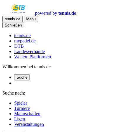
powered by
tennis.de
tennis.de
Menu
Schließen
tennis.de
mypadel.de
DTB
Landesverbände
Weitere Plattformen
Willkommen bei tennis.de
Suche
Suche nach:
Spieler
Turniere
Mannschaften
Ligen
Veranstaltungen