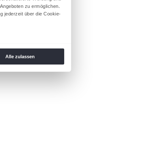
 Angeboten zu ermöglichen.
g jederzeit über die Cookie-
au sein können
zieren
Alle zulassen
hre Präferenzen im
Abschnitt
 Medien anbieten zu können
hrer Verwendung unserer
 führen diese Informationen
ie im Rahmen Ihrer Nutzung
 Footer aufgerufen und