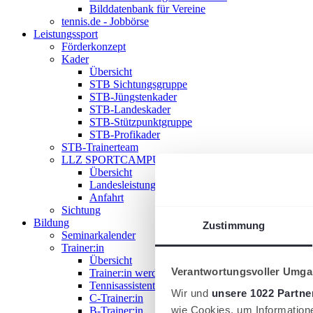
Bilddatenbank für Vereine
tennis.de - Jobbörse
Leistungssport
Förderkonzept
Kader
Übersicht
STB Sichtungsgruppe
STB-Jüngstenkader
STB-Landeskader
STB-Stützpunktgruppe
STB-Profikader
STB-Trainerteam
LLZ SPORTCAMPUS SAAR
Übersicht
Landesleistungszentrum
Anfahrt
Sichtung
Bildung
Zustimmung
Seminarkalender
Trainer:in
Übersicht
Verantwortungsvoller Umgan
Trainer:in werden!
Tennisassistent:in
Wir und
unsere 1022 Partne
C-Trainer:in
wie Cookies, um Information
B-Trainer:in