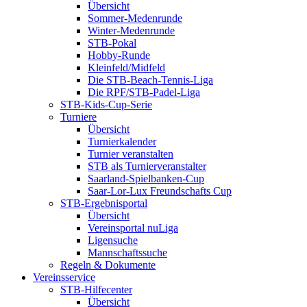
Übersicht
Sommer-Medenrunde
Winter-Medenrunde
STB-Pokal
Hobby-Runde
Kleinfeld/Midfeld
Die STB-Beach-Tennis-Liga
Die RPF/STB-Padel-Liga
STB-Kids-Cup-Serie
Turniere
Übersicht
Turnierkalender
Turnier veranstalten
STB als Turnierveranstalter
Saarland-Spielbanken-Cup
Saar-Lor-Lux Freundschafts Cup
STB-Ergebnisportal
Übersicht
Vereinsportal nuLiga
Ligensuche
Mannschaftssuche
Regeln & Dokumente
Vereinsservice
STB-Hilfecenter
Übersicht