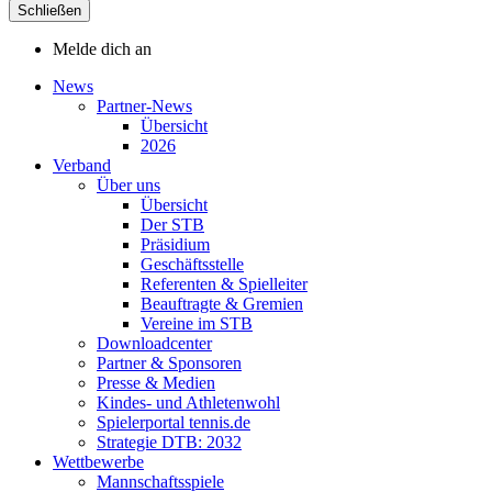
Schließen
Melde dich an
News
Partner-News
Übersicht
2026
Verband
Über uns
Übersicht
Der STB
Präsidium
Geschäftsstelle
Referenten & Spielleiter
Beauftragte & Gremien
Vereine im STB
Downloadcenter
Partner & Sponsoren
Presse & Medien
Kindes- und Athletenwohl
Spielerportal tennis.de
Strategie DTB: 2032
Wettbewerbe
Mannschaftsspiele