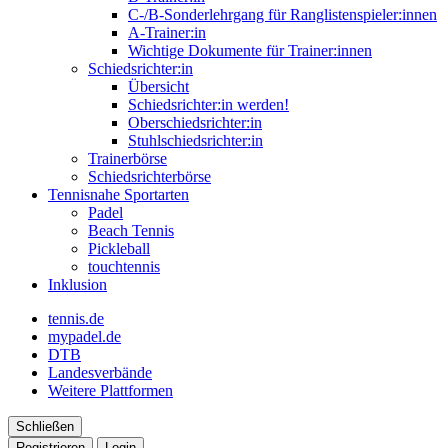
C-/B-Sonderlehrgang für Ranglistenspieler:innen
A-Trainer:in
Wichtige Dokumente für Trainer:innen
Schiedsrichter:in
Übersicht
Schiedsrichter:in werden!
Oberschiedsrichter:in
Stuhlschiedsrichter:in
Trainerbörse
Schiedsrichterbörse
Tennisnahe Sportarten
Padel
Beach Tennis
Pickleball
touchtennis
Inklusion
tennis.de
mypadel.de
DTB
Landesverbände
Weitere Plattformen
Schließen
Registrieren
Login