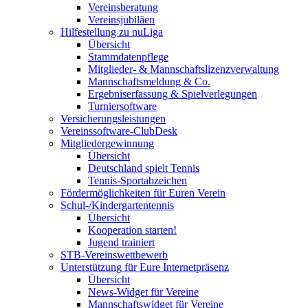
Vereinsberatung
Vereinsjubiläen
Hilfestellung zu nuLiga
Übersicht
Stammdatenpflege
Mitglieder- & Mannschaftslizenzverwaltung
Mannschaftsmeldung & Co.
Ergebniserfassung & Spielverlegungen
Turniersoftware
Versicherungsleistungen
Vereinssoftware-ClubDesk
Mitgliedergewinnung
Übersicht
Deutschland spielt Tennis
Tennis-Sportabzeichen
Fördermöglichkeiten für Euren Verein
Schul-/Kindergartentennis
Übersicht
Kooperation starten!
Jugend trainiert
STB-Vereinswettbewerb
Unterstützung für Eure Internetpräsenz
Übersicht
News-Widget für Vereine
Mannschaftswidget für Vereine