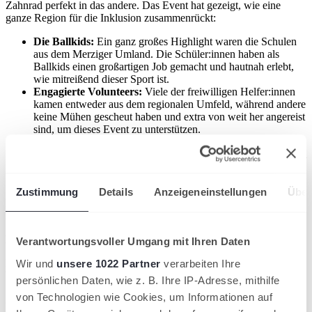
Zahnrad perfekt in das andere. Das Event hat gezeigt, wie eine
ganze Region für die Inklusion zusammenrückt:
Die Ballkids:
Ein ganz großes Highlight waren die Schulen
aus dem Merziger Umland. Die Schüler:innen haben als
Ballkids einen großartigen Job gemacht und hautnah erlebt,
wie mitreißend dieser Sport ist.
Engagierte Volunteers:
Viele der freiwilligen Helfer:innen
kamen entweder aus dem regionalen Umfeld, während andere
keine Mühen gescheut haben und extra von weit her angereist
sind, um dieses Event zu unterstützen.
Professionelle Offizielle:
Für faire und sichere Matches
sorgten unter anderem auch Schiedsrichter:innen, die u.a. vom
Saarländischen Tennisbund ausgebildet wurden.
Egal ob Ballkind, Volunteer oder das Team von Special Olympics
–
Zustimmung
Details
Anzeigeneinstellungen
Über
hier ging alles Hand in Hand, um den Sportler:innen die perfekte
Bühne zu bieten.
Der Blick nach vorn: Die Reise geht weiter!
Verantwortungsvoller Umgang mit Ihren Daten
Die Spiele im Saarland sind vorbei, aber die Begeisterung und der
Wir und
unsere 1022 Partner
verarbeiten Ihre
Wille, den Tennissport für
alle
zu öffnen, bleiben. Damit dieser
persönlichen Daten, wie z. B. Ihre IP-Adresse, mithilfe
Schwung direkt in die Vereine getragen wird, laden der
von Technologien wie Cookies, um Informationen auf
Saarländische Tennisbund (STB)
und
Special Olympics