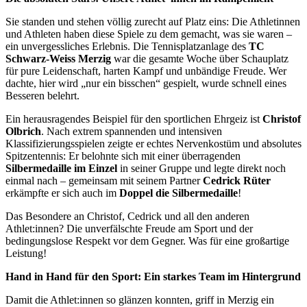
Sie standen und stehen völlig zurecht auf Platz eins: Die Athletinnen
und Athleten haben diese Spiele zu dem gemacht, was sie waren –
ein unvergessliches Erlebnis. Die Tennisplatzanlage des
TC
Schwarz-Weiss Merzig
war die gesamte Woche über Schauplatz
für pure Leidenschaft, harten Kampf und unbändige Freude. Wer
dachte, hier wird „nur ein bisschen“ gespielt, wurde schnell eines
Besseren belehrt.
Ein herausragendes Beispiel für den sportlichen Ehrgeiz ist
Christof
Olbrich
. Nach extrem spannenden und intensiven
Klassifizierungsspielen zeigte er echtes Nervenkostüm und absolutes
Spitzentennis: Er belohnte sich mit einer überragenden
Silbermedaille im Einzel
in seiner Gruppe und legte direkt noch
einmal nach – gemeinsam mit seinem Partner
Cedrick Rüter
erkämpfte er sich auch im
Doppel die Silbermedaille
!
Das Besondere an Christof, Cedrick und all den anderen
Athlet:innen? Die unverfälschte Freude am Sport und der
bedingungslose Respekt vor dem Gegner. Was für eine großartige
Leistung!
Hand in Hand für den Sport: Ein starkes Team im Hintergrund
Damit die Athlet:innen so glänzen konnten, griff in Merzig ein