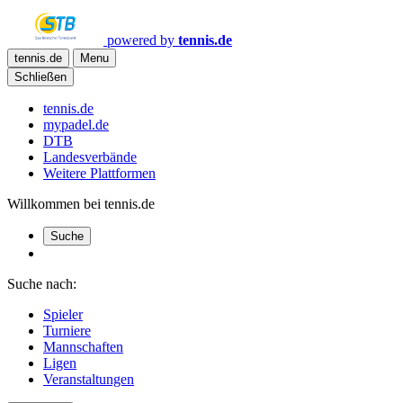
powered by
tennis.de
tennis.de
Menu
Schließen
tennis.de
mypadel.de
DTB
Landesverbände
Weitere Plattformen
Willkommen bei tennis.de
Suche
Suche nach:
Spieler
Turniere
Mannschaften
Ligen
Veranstaltungen