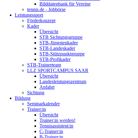
Bilddatenbank für Vereine
tennis.de - Jobbörse
Leistungssport
Förderkonzept
Kader
Übersicht
STB Sichtungsgruppe
STB-Jüngstenkader
STB-Landeskader
STB-Stützpunktgruppe
STB-Profikader
STB-Trainerteam
LLZ SPORTCAMPUS SAAR
Übersicht
Landesleistungszentrum
Anfahrt
Sichtung
Bildung
Seminarkalender
Trainer:in
Übersicht
Trainer:in werden!
Tennisassistent:in
C-Trainer:in
B-Trainer:in