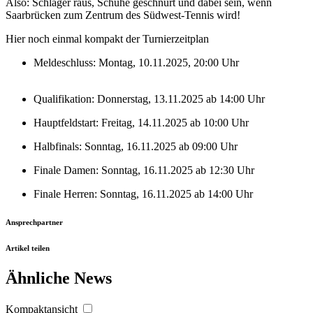
Also: Schläger raus, Schuhe geschnürt und dabei sein, wenn
soziale Medien, Werbung und Analysen weiter. Unsere
Saarbrücken zum Zentrum des Südwest-Tennis wird!
Partner führen diese Informationen möglicherweise mit
Hier noch einmal kompakt der Turnierzeitplan
weiteren Daten zusammen, die Sie ihnen bereitgestellt
haben oder die sie im Rahmen Ihrer Nutzung der Dienste
Meldeschluss: Montag, 10.11.2025, 20:00 Uhr
gesammelt haben. Die
Cookie-Einstellungen
können
jederzeit über den Link im Footer aufgerufen und
Qualifikation: Donnerstag, 13.11.2025 ab 14:00 Uhr
angepasst werden.
Hauptfeldstart: Freitag, 14.11.2025 ab 10:00 Uhr
Halbfinals: Sonntag, 16.11.2025 ab 09:00 Uhr
Finale Damen: Sonntag, 16.11.2025 ab 12:30 Uhr
Finale Herren: Sonntag, 16.11.2025 ab 14:00 Uhr
Ansprechpartner
Artikel teilen
Ähnliche News
Kompaktansicht