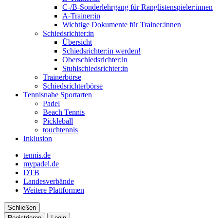
C-/B-Sonderlehrgang für Ranglistenspieler:innen
A-Trainer:in
Wichtige Dokumente für Trainer:innen
Schiedsrichter:in
Übersicht
Schiedsrichter:in werden!
Oberschiedsrichter:in
Stuhlschiedsrichter:in
Trainerbörse
Schiedsrichterbörse
Tennisnahe Sportarten
Padel
Beach Tennis
Pickleball
touchtennis
Inklusion
tennis.de
mypadel.de
DTB
Landesverbände
Weitere Plattformen
Schließen
Registrieren
Login