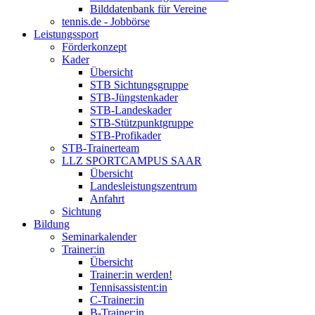
Bilddatenbank für Vereine
tennis.de - Jobbörse
Leistungssport
Förderkonzept
Kader
Übersicht
STB Sichtungsgruppe
STB-Jüngstenkader
STB-Landeskader
STB-Stützpunktgruppe
STB-Profikader
STB-Trainerteam
LLZ SPORTCAMPUS SAAR
Übersicht
Landesleistungszentrum
Anfahrt
Sichtung
Bildung
Seminarkalender
Trainer:in
Übersicht
Trainer:in werden!
Tennisassistent:in
C-Trainer:in
B-Trainer:in