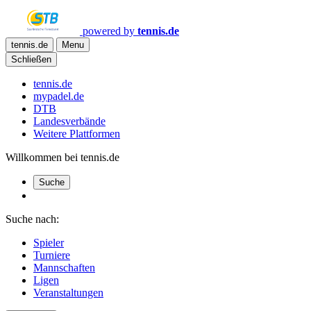
powered by
tennis.de
tennis.de
Menu
Schließen
tennis.de
mypadel.de
DTB
Landesverbände
Weitere Plattformen
Willkommen bei tennis.de
Suche
Suche nach:
Spieler
Turniere
Mannschaften
Ligen
Veranstaltungen