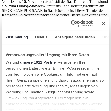
Vom 13. bis 16. November 2025 lädt der Saarländische Tennisbund
e.V. zum Dunlop-Südwest-Circuit ins Tennisleistungszentrum am
SPORTCAMPUS SAAR in Saarbrücken ein. Dieses Turnier der
Kategorie A5 verspricht packende Matches, starke Konkurrenz und
ein sportliches Erlebnis der Extraklasse – für Spielerinnen, Spieler
und Zuschauer gleichermaßen.
Verband
STB
Zustimmung
Details
Anzeigeneinstellungen
Über
Verantwortungsvoller Umgang mit Ihren Daten
Wir und
unsere 1022 Partner
verarbeiten Ihre
persönlichen Daten, wie z. B. Ihre IP-Adresse, mithilfe
von Technologien wie Cookies, um Informationen auf
Ihrem Gerät zu speichern und darauf zuzugreifen und so
personalisierte Werbung und Inhalte, Messungen von
Im Damen- und Herren-Hauptfeld treten jeweils 32 Athletinnen und
Athleten an. Die Plätze setzen sich zusammen aus 20 gesetzten
Werbung und Inhalten, Zielgruppenforschung sowie
Spielerinnen und Spielern nach Rangliste, 8 Qualifikanten und 4
Entwicklung von Angeboten zu ermöglichen. Sie
Wild-Card-Inhaberinnen bzw. -Inhabern. Die Qualifikation beginnt
entscheiden darüber, wer Ihre Daten für welche Zwecke
am Donnerstag, den 13. November ab 14:00 Uhr. Das Hauptfeld
startet am Freitag, den 14. November ab 10:00 Uhr.
nutzt. Sie können Ihre Einwilligung jederzeit über die