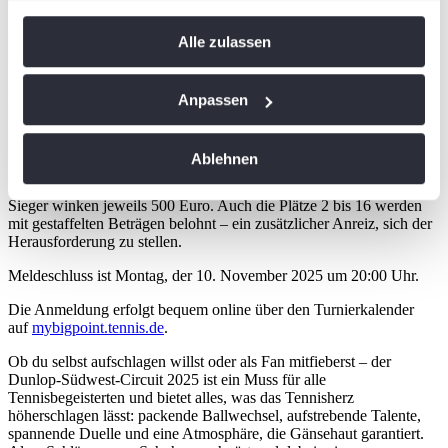
Cookie-Erklärung oder durch Klicken auf das Privacy
Auch die Qualifikation ist heiß umkämpft: 16 Damen und 16 Herren
Alle zulassen
Trigger Symbol ändern oder widerrufen
kämpfen um den Einzug ins Hauptfeld – jeweils 12 nach Rangliste
und 4 über Wild-Cards.
Wenn Sie es erlauben, würden wir auch gerne:
Die Halbfinalspiele finden am Sonntag, den 16. November ab 09:00
Anpassen
Uhr statt. Das Damenfinale beginnt um 12:30 Uhr, gefolgt vom
Informationen über Ihre geografische Lage
Herrenfinale um 14:00 Uhr. Spannung bis zum letzten Ballwechsel
erfassen, welche bis auf einige Meter genau sein
ist garantiert!
Ablehnen
können
Das Preisgeld kann sich sehen lassen: Für die Siegerinnen und
Ihr Gerät durch aktives Scannen nach
Sieger winken jeweils 500 Euro. Auch die Plätze 2 bis 16 werden
bestimmten Merkmalen (Fingerprinting) identifizieren
mit gestaffelten Beträgen belohnt – ein zusätzlicher Anreiz, sich der
Herausforderung zu stellen.
Erfahren Sie mehr darüber, wie Ihre persönlichen Daten
verarbeitet werden, und legen Sie Ihre Präferenzen im
Meldeschluss ist Montag, der 10. November 2025 um 20:00 Uhr.
Abschnitt Einzelheiten
fest.
Die Anmeldung erfolgt bequem online über den Turnierkalender
auf
mybigpoint.tennis.de
.
Wir verwenden Cookies, um Inhalte und Anzeigen zu
Ob du selbst aufschlagen willst oder als Fan mitfieberst – der
personalisieren, Funktionen für soziale Medien anbieten
Dunlop-Südwest-Circuit 2025 ist ein Muss für alle
zu können und die Zugriffe auf unsere Website zu
Tennisbegeisterten und bietet alles, was das Tennisherz
analysieren. Außerdem geben wir Informationen zu Ihrer
höherschlagen lässt: packende Ballwechsel, aufstrebende Talente,
spannende Duelle und eine Atmosphäre, die Gänsehaut garantiert.
Verwendung unserer Website an unsere Partner für