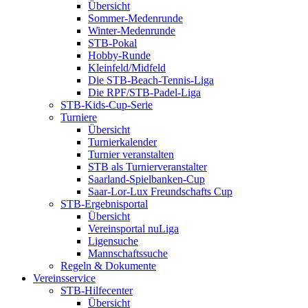
Übersicht
Sommer-Medenrunde
Winter-Medenrunde
STB-Pokal
Hobby-Runde
Kleinfeld/Midfeld
Die STB-Beach-Tennis-Liga
Die RPF/STB-Padel-Liga
STB-Kids-Cup-Serie
Turniere
Übersicht
Turnierkalender
Turnier veranstalten
STB als Turnierveranstalter
Saarland-Spielbanken-Cup
Saar-Lor-Lux Freundschafts Cup
STB-Ergebnisportal
Übersicht
Vereinsportal nuLiga
Ligensuche
Mannschaftssuche
Regeln & Dokumente
Vereinsservice
STB-Hilfecenter
Übersicht