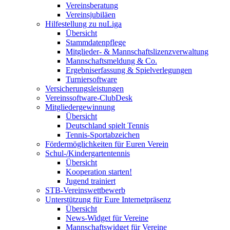
Vereinsberatung
Vereinsjubiläen
Hilfestellung zu nuLiga
Übersicht
Stammdatenpflege
Mitglieder- & Mannschaftslizenzverwaltung
Mannschaftsmeldung & Co.
Ergebniserfassung & Spielverlegungen
Turniersoftware
Versicherungsleistungen
Vereinssoftware-ClubDesk
Mitgliedergewinnung
Übersicht
Deutschland spielt Tennis
Tennis-Sportabzeichen
Fördermöglichkeiten für Euren Verein
Schul-/Kindergartentennis
Übersicht
Kooperation starten!
Jugend trainiert
STB-Vereinswettbewerb
Unterstützung für Eure Internetpräsenz
Übersicht
News-Widget für Vereine
Mannschaftswidget für Vereine