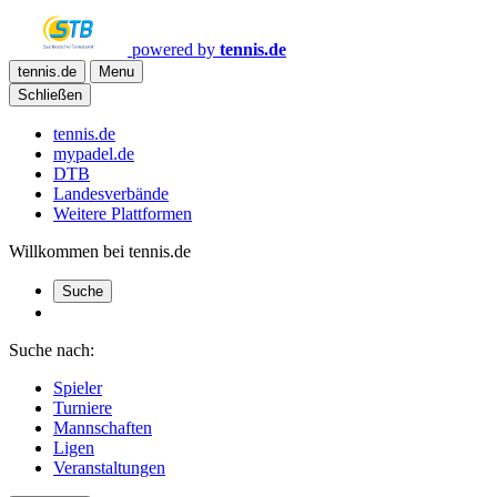
powered by
tennis.de
tennis.de
Menu
Schließen
tennis.de
mypadel.de
DTB
Landesverbände
Weitere Plattformen
Willkommen bei tennis.de
Suche
Suche nach:
Spieler
Turniere
Mannschaften
Ligen
Veranstaltungen