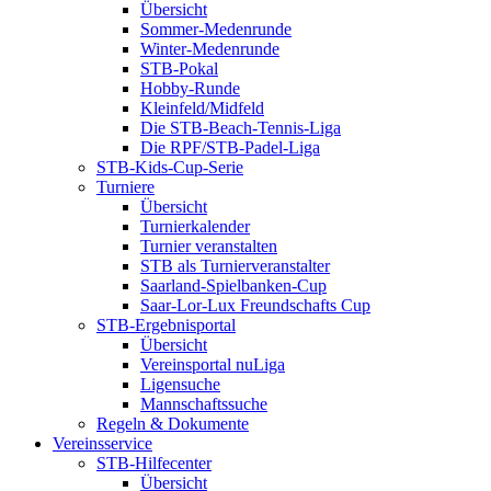
Übersicht
Sommer-Medenrunde
Winter-Medenrunde
STB-Pokal
Hobby-Runde
Kleinfeld/Midfeld
Die STB-Beach-Tennis-Liga
Die RPF/STB-Padel-Liga
STB-Kids-Cup-Serie
Turniere
Übersicht
Turnierkalender
Turnier veranstalten
STB als Turnierveranstalter
Saarland-Spielbanken-Cup
Saar-Lor-Lux Freundschafts Cup
STB-Ergebnisportal
Übersicht
Vereinsportal nuLiga
Ligensuche
Mannschaftssuche
Regeln & Dokumente
Vereinsservice
STB-Hilfecenter
Übersicht