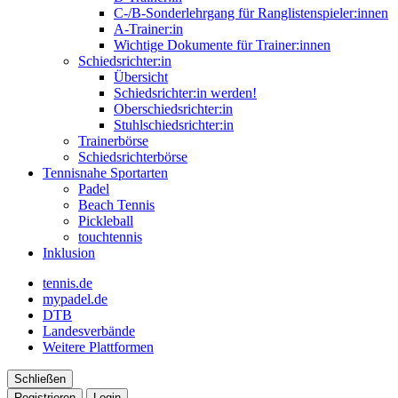
C-/B-Sonderlehrgang für Ranglistenspieler:innen
A-Trainer:in
Wichtige Dokumente für Trainer:innen
Schiedsrichter:in
Übersicht
Schiedsrichter:in werden!
Oberschiedsrichter:in
Stuhlschiedsrichter:in
Trainerbörse
Schiedsrichterbörse
Tennisnahe Sportarten
Padel
Beach Tennis
Pickleball
touchtennis
Inklusion
tennis.de
mypadel.de
DTB
Landesverbände
Weitere Plattformen
Schließen
Registrieren
Login