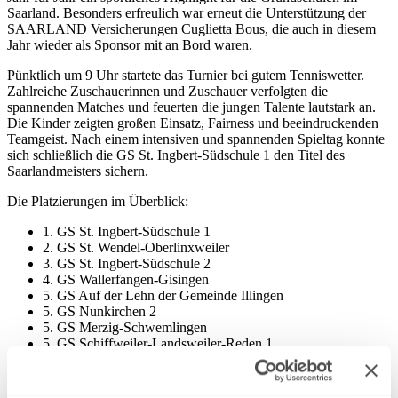
Saarland. Besonders erfreulich war erneut die Unterstützung der
SAARLAND Versicherungen Cuglietta Bous, die auch in diesem
Jahr wieder als Sponsor mit an Bord waren.
Pünktlich um 9 Uhr startete das Turnier bei gutem Tenniswetter.
Zahlreiche Zuschauerinnen und Zuschauer verfolgten die
spannenden Matches und feuerten die jungen Talente lautstark an.
Die Kinder zeigten großen Einsatz, Fairness und beeindruckenden
Teamgeist. Nach einem intensiven und spannenden Spieltag konnte
sich schließlich die GS St. Ingbert-Südschule 1 den Titel des
Saarlandmeisters sichern.
Die Platzierungen im Überblick:
1. GS St. Ingbert-Südschule 1
2. GS St. Wendel-Oberlinxweiler
3. GS St. Ingbert-Südschule 2
4. GS Wallerfangen-Gisingen
5. GS Auf der Lehn der Gemeinde Illingen
5. GS Nunkirchen 2
5. GS Merzig-Schwemlingen
5. GS Schiffweiler-Landsweiler-Reden 1
6. GS Neunkirchen-Furpach
7. GS St. Wendel-Nikolaus-Obertreis
8. GS Völklingen-Ludweiler/Lauterbach 1