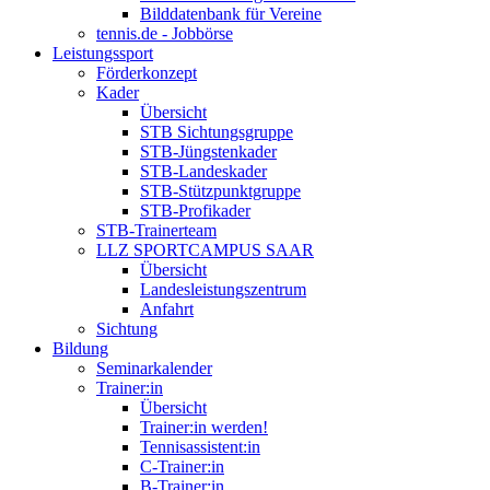
Bilddatenbank für Vereine
tennis.de - Jobbörse
Leistungssport
Förderkonzept
Kader
Übersicht
STB Sichtungsgruppe
STB-Jüngstenkader
STB-Landeskader
STB-Stützpunktgruppe
STB-Profikader
STB-Trainerteam
LLZ SPORTCAMPUS SAAR
Übersicht
Landesleistungszentrum
Anfahrt
Sichtung
Bildung
Seminarkalender
Trainer:in
Übersicht
Trainer:in werden!
Tennisassistent:in
C-Trainer:in
B-Trainer:in