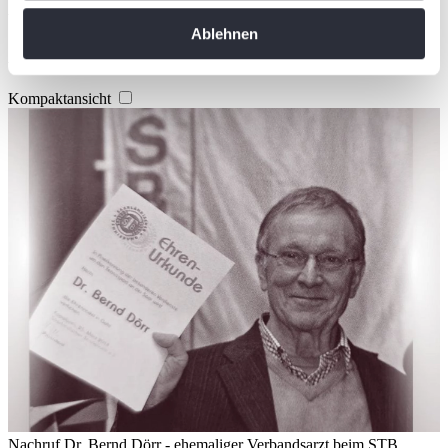
Artikel teilen
erfassen, welche bis auf einige Meter genau sein
Ablehnen
können
Ähnliche News
Ihr Gerät durch aktives Scannen nach
bestimmten Merkmalen (Fingerprinting) identifizieren
Kompaktansicht
Erfahren Sie mehr darüber, wie Ihre persönlichen Daten
verarbeitet werden, und legen Sie Ihre Präferenzen im
Abschnitt Einzelheiten
fest.
Wir verwenden Cookies, um Inhalte und Anzeigen zu
personalisieren, Funktionen für soziale Medien anbieten
zu können und die Zugriffe auf unsere Website zu
analysieren. Außerdem geben wir Informationen zu Ihrer
Verwendung unserer Website an unsere Partner für
soziale Medien, Werbung und Analysen weiter. Unsere
Partner führen diese Informationen möglicherweise mit
weiteren Daten zusammen, die Sie ihnen bereitgestellt
haben oder die sie im Rahmen Ihrer Nutzung der Dienste
gesammelt haben. Die
Cookie-Einstellungen
können
Nachruf Dr. Bernd Dörr - ehemaliger Verbandsarzt beim STB