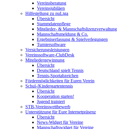
Vereinsberatung
Vereinsjubiläen
Hilfestellung zu nuLiga
Übersicht
Stammdatenpflege
Mitglieder- & Mannschaftslizenzverwaltung
Mannschaftsmeldung & Co.
Ergebniserfassung & Spielverlegungen
Turniersoftware
Versicherungsleistungen
Vereinssoftware-ClubDesk
Mitgliedergewinnung
Übersicht
Deutschland spielt Tennis
Tennis-Sportabzeichen
Fördermöglichkeiten für Euren Verein
Schul-/Kindergartentennis
Übersicht
Kooperation starten!
Jugend trainiert
STB-Vereinswettbewerb
Unterstützung für Eure Internetpräsenz
Übersicht
News-Widget für Vereine
Mannschaftswidget für Vereine