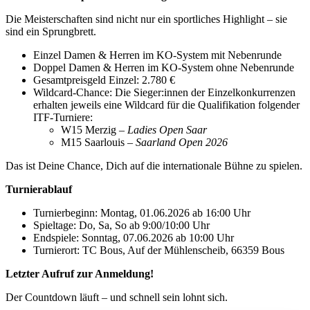
Die Meisterschaften sind nicht nur ein sportliches Highlight – sie
sind ein Sprungbrett.
Einzel Damen & Herren im KO‑System mit Nebenrunde
Doppel Damen & Herren im KO‑System ohne Nebenrunde
Gesamtpreisgeld Einzel: 2.780 €
Wildcard‑Chance: Die Sieger:innen der Einzelkonkurrenzen
erhalten jeweils eine Wildcard für die Qualifikation folgender
ITF‑Turniere:
W15 Merzig –
Ladies Open Saar
M15 Saarlouis –
Saarland Open 2026
Das ist Deine Chance, Dich auf die internationale Bühne zu spielen.
Turnierablauf
Turnierbeginn: Montag, 01.06.2026 ab 16:00 Uhr
Spieltage: Do, Sa, So ab 9:00/10:00 Uhr
Endspiele: Sonntag, 07.06.2026 ab 10:00 Uhr
Turnierort: TC Bous, Auf der Mühlenscheib, 66359 Bous
Letzter Aufruf zur Anmeldung!
Der Countdown läuft – und schnell sein lohnt sich.