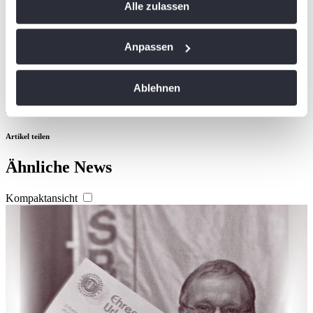
Alle zulassen
Trigger Symbol ändern oder widerrufen
Dateiname
Pressetext Saarlandmeisterschaften_2026.pdf
Wenn Sie es erlauben, würden wir auch gerne:
Größe
Anpassen
100 KB
Informationen über Ihre geografische Lage
Format
erfassen, welche bis auf einige Meter genau sein
pdf
Ablehnen
können
Ansehen
Ihr Gerät durch aktives Scannen nach
bestimmten Merkmalen (Fingerprinting) identifizieren
Artikel teilen
Erfahren Sie mehr darüber, wie Ihre persönlichen Daten
verarbeitet werden, und legen Sie Ihre Präferenzen im
Ähnliche News
Abschnitt Einzelheiten
fest.
Kompaktansicht
Wir verwenden Cookies, um Inhalte und Anzeigen zu
personalisieren, Funktionen für soziale Medien anbieten
zu können und die Zugriffe auf unsere Website zu
analysieren. Außerdem geben wir Informationen zu Ihrer
Verwendung unserer Website an unsere Partner für
soziale Medien, Werbung und Analysen weiter. Unsere