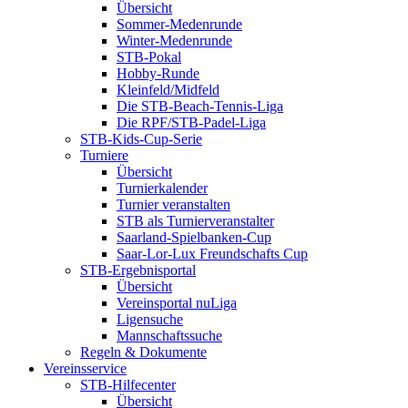
Übersicht
Sommer-Medenrunde
Winter-Medenrunde
STB-Pokal
Hobby-Runde
Kleinfeld/Midfeld
Die STB-Beach-Tennis-Liga
Die RPF/STB-Padel-Liga
STB-Kids-Cup-Serie
Turniere
Übersicht
Turnierkalender
Turnier veranstalten
STB als Turnierveranstalter
Saarland-Spielbanken-Cup
Saar-Lor-Lux Freundschafts Cup
STB-Ergebnisportal
Übersicht
Vereinsportal nuLiga
Ligensuche
Mannschaftssuche
Regeln & Dokumente
Vereinsservice
STB-Hilfecenter
Übersicht