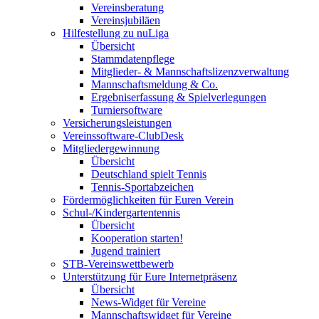
Vereinsberatung
Vereinsjubiläen
Hilfestellung zu nuLiga
Übersicht
Stammdatenpflege
Mitglieder- & Mannschaftslizenzverwaltung
Mannschaftsmeldung & Co.
Ergebniserfassung & Spielverlegungen
Turniersoftware
Versicherungsleistungen
Vereinssoftware-ClubDesk
Mitgliedergewinnung
Übersicht
Deutschland spielt Tennis
Tennis-Sportabzeichen
Fördermöglichkeiten für Euren Verein
Schul-/Kindergartentennis
Übersicht
Kooperation starten!
Jugend trainiert
STB-Vereinswettbewerb
Unterstützung für Eure Internetpräsenz
Übersicht
News-Widget für Vereine
Mannschaftswidget für Vereine