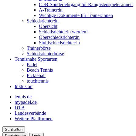
C-/B-Sonderlehrgang für Ranglistenspieler:innen
A-Trainer:in
Wichtige Dokumente für Trainer:innen
Schiedsrichter:in
Übersicht
Schiedsrichter:in werden!
Oberschiedsrichter:in
Stuhlschiedsrichter:in
Trainerbörse
Schiedsrichterbörse
Tennisnahe Sportarten
Padel
Beach Tennis
Pickleball
touchtennis
Inklusion
tennis.de
mypadel.de
DTB
Landesverbände
Weitere Plattformen
Schließen
Registrieren
Login