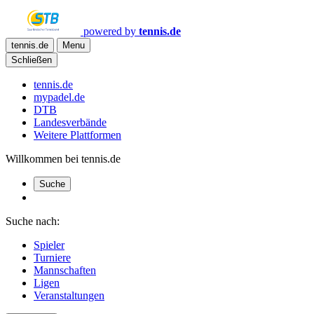
powered by
tennis.de
tennis.de
Menu
Schließen
tennis.de
mypadel.de
DTB
Landesverbände
Weitere Plattformen
Willkommen bei tennis.de
Suche
Suche nach:
Spieler
Turniere
Mannschaften
Ligen
Veranstaltungen