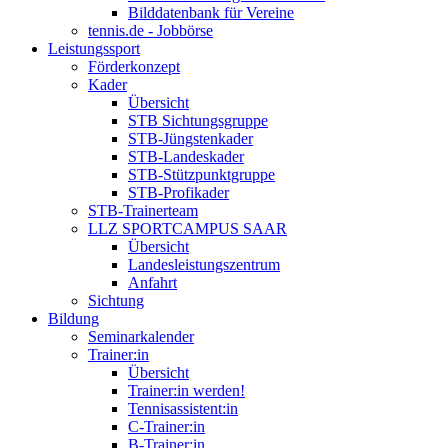
Bilddatenbank für Vereine
tennis.de - Jobbörse
Leistungssport
Förderkonzept
Kader
Übersicht
STB Sichtungsgruppe
STB-Jüngstenkader
STB-Landeskader
STB-Stützpunktgruppe
STB-Profikader
STB-Trainerteam
LLZ SPORTCAMPUS SAAR
Übersicht
Landesleistungszentrum
Anfahrt
Sichtung
Bildung
Seminarkalender
Trainer:in
Übersicht
Trainer:in werden!
Tennisassistent:in
C-Trainer:in
B-Trainer:in