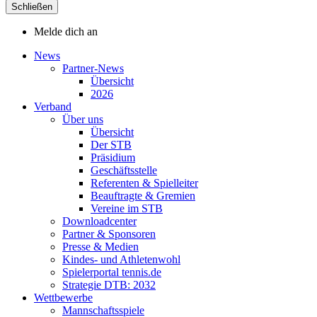
Schließen
Melde dich an
News
Partner-News
Übersicht
2026
Verband
Über uns
Übersicht
Der STB
Präsidium
Geschäftsstelle
Referenten & Spielleiter
Beauftragte & Gremien
Vereine im STB
Downloadcenter
Partner & Sponsoren
Presse & Medien
Kindes- und Athletenwohl
Spielerportal tennis.de
Strategie DTB: 2032
Wettbewerbe
Mannschaftsspiele