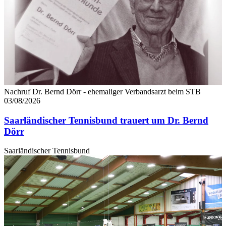
Partner führen diese Informationen möglicherweise mit
weiteren Daten zusammen, die Sie ihnen bereitgestellt
haben oder die sie im Rahmen Ihrer Nutzung der Dienste
gesammelt haben. Die
Cookie-Einstellungen
können
jederzeit über den Link im Footer aufgerufen und
angepasst werden.
Nachruf Dr. Bernd Dörr - ehemaliger Verbandsarzt beim STB
03/08/2026
Saarländischer Tennisbund trauert um Dr. Bernd
Dörr
Saarländischer Tennisbund