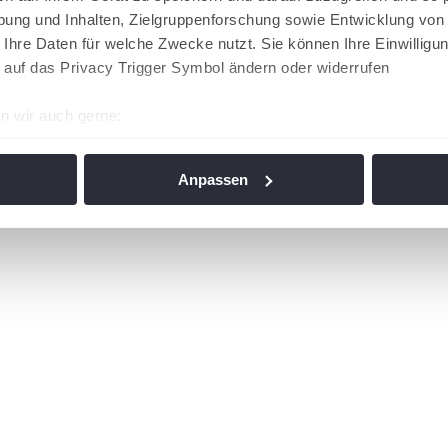
ung und Inhalten, Zielgruppenforschung sowie Entwicklung von
 Ihre Daten für welche Zwecke nutzt. Sie können Ihre Einwilligun
 auf das Privacy Trigger Symbol ändern oder widerrufen
n wir auch gerne:
re geografische Lage erfassen, welche bis auf einige Meter gen
es Scannen nach bestimmten Merkmalen (Fingerprinting) identifi
Anpassen
ie Ihre persönlichen Daten verarbeitet werden, und legen Sie I
nhalte und Anzeigen zu personalisieren, Funktionen für soziale
Website zu analysieren. Außerdem geben wir Informationen zu I
r soziale Medien, Werbung und Analysen weiter. Unsere Partner
 Daten zusammen, die Sie ihnen bereitgestellt haben oder die s
n. Die
Cookie-Einstellungen
können jederzeit über den Link im