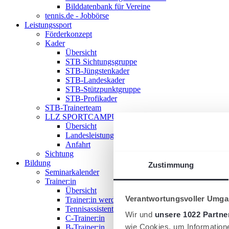
Bilddatenbank für Vereine
tennis.de - Jobbörse
Leistungssport
Förderkonzept
Kader
Übersicht
STB Sichtungsgruppe
STB-Jüngstenkader
STB-Landeskader
STB-Stützpunktgruppe
STB-Profikader
STB-Trainerteam
LLZ SPORTCAMPUS SAAR
Übersicht
Landesleistungszentrum
Anfahrt
Sichtung
Bildung
Zustimmung
Seminarkalender
Trainer:in
Übersicht
Verantwortungsvoller Umgan
Trainer:in werden!
Tennisassistent:in
Wir und
unsere 1022 Partne
C-Trainer:in
wie Cookies, um Information
B-Trainer:in