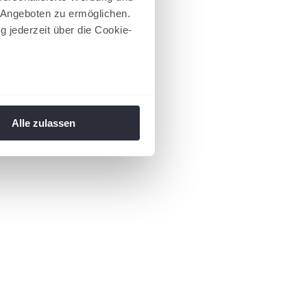
 Angeboten zu ermöglichen.
g jederzeit über die Cookie-
au sein können
zieren
Alle zulassen
hre Präferenzen im
Abschnitt
 Medien anbieten zu können
hrer Verwendung unserer
 führen diese Informationen
ie im Rahmen Ihrer Nutzung
 Footer aufgerufen und