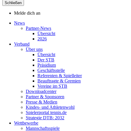
Schließen
Melde dich an
News
Partner-News
Übersicht
2026
Verband
Über uns
Übersicht
Der STB
Präsidium
Geschäftsstelle
Referenten & Spielleiter
Beauftragte & Gremien
Vereine im STB
Downloadcenter
Partner & Sponsoren
Presse & Medien
Kindes- und Athletenwohl
Spielerportal tennis.de
Strategie DTB: 2032
Wettbewerbe
Mannschaftsspiele