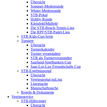
Übersicht
Sommer-Medenrunde
Winter-Medenrunde
STB-Pokal
Hobby-Runde
Kleinfeld/Midfeld
Die STB-Beach-Tennis-Liga
Die RPF/STB-Padel-Liga
STB-Kids-Cup-Serie
Turniere
Übersicht
Turnierkalender
Turnier veranstalten
STB als Turnierveranstalter
Saarland-Spielbanken-Cup
Saar-Lor-Lux Freundschafts Cup
STB-Ergebnisportal
Übersicht
Vereinsportal nuLiga
Ligensuche
Mannschaftssuche
Regeln & Dokumente
Vereinsservice
STB-Hilfecenter
Übersicht