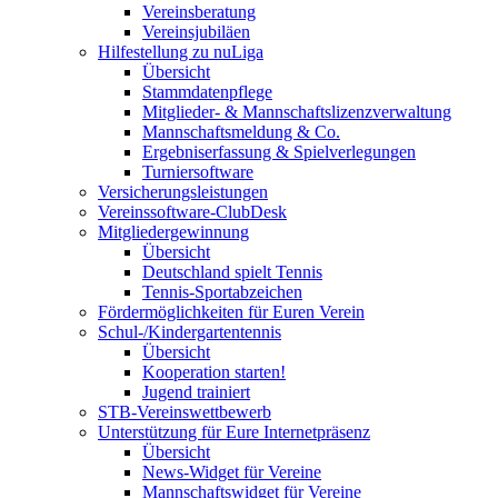
Vereinsberatung
Vereinsjubiläen
Hilfestellung zu nuLiga
Übersicht
Stammdatenpflege
Mitglieder- & Mannschaftslizenzverwaltung
Mannschaftsmeldung & Co.
Ergebniserfassung & Spielverlegungen
Turniersoftware
Versicherungsleistungen
Vereinssoftware-ClubDesk
Mitgliedergewinnung
Übersicht
Deutschland spielt Tennis
Tennis-Sportabzeichen
Fördermöglichkeiten für Euren Verein
Schul-/Kindergartentennis
Übersicht
Kooperation starten!
Jugend trainiert
STB-Vereinswettbewerb
Unterstützung für Eure Internetpräsenz
Übersicht
News-Widget für Vereine
Mannschaftswidget für Vereine