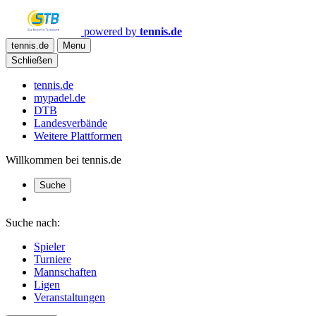
powered by
tennis.de
tennis.de
Menu
Schließen
tennis.de
mypadel.de
DTB
Landesverbände
Weitere Plattformen
Willkommen bei tennis.de
Suche
Suche nach:
Spieler
Turniere
Mannschaften
Ligen
Veranstaltungen