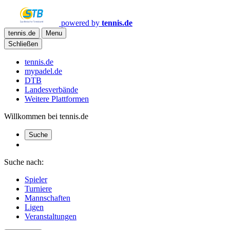
powered by
tennis.de
tennis.de
Menu
Schließen
tennis.de
mypadel.de
DTB
Landesverbände
Weitere Plattformen
Willkommen bei tennis.de
Suche
Suche nach:
Spieler
Turniere
Mannschaften
Ligen
Veranstaltungen