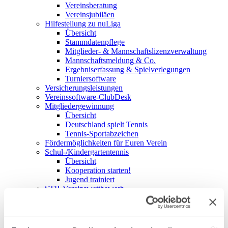
Vereinsberatung
Vereinsjubiläen
Hilfestellung zu nuLiga
Übersicht
Stammdatenpflege
Mitglieder- & Mannschaftslizenzverwaltung
Mannschaftsmeldung & Co.
Ergebniserfassung & Spielverlegungen
Turniersoftware
Versicherungsleistungen
Vereinssoftware-ClubDesk
Mitgliedergewinnung
Übersicht
Deutschland spielt Tennis
Tennis-Sportabzeichen
Fördermöglichkeiten für Euren Verein
Schul-/Kindergartentennis
Übersicht
Kooperation starten!
Jugend trainiert
STB-Vereinswettbewerb
Unterstützung für Eure Internetpräsenz
Übersicht
News-Widget für Vereine
Mannschaftswidget für Vereine