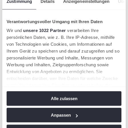
Zustimmung
Details
Anzeigeneinstellungen
Über
Bilddatenbank für Vereine
tennis.de - Jobbörse
Leistungssport
Förderkonzept
Verantwortungsvoller Umgang mit Ihren Daten
Kader
Übersicht
Wir und
unsere 1022 Partner
verarbeiten Ihre
STB Sichtungsgruppe
persönlichen Daten, wie z. B. Ihre IP-Adresse, mithilfe
STB-Jüngstenkader
von Technologien wie Cookies, um Informationen auf
STB-Landeskader
STB-Stützpunktgruppe
Ihrem Gerät zu speichern und darauf zuzugreifen und so
STB-Profikader
personalisierte Werbung und Inhalte, Messungen von
STB-Trainerteam
Werbung und Inhalten, Zielgruppenforschung sowie
LLZ SPORTCAMPUS SAAR
Übersicht
Entwicklung von Angeboten zu ermöglichen. Sie
Landesleistungszentrum
entscheiden darüber, wer Ihre Daten für welche Zwecke
Anfahrt
nutzt. Sie können Ihre Einwilligung jederzeit über die
Sichtung
Bildung
Cookie-Erklärung oder durch Klicken auf das Privacy
Seminarkalender
Alle zulassen
Trigger Symbol ändern oder widerrufen
Trainer:in
Übersicht
Trainer:in werden!
Wenn Sie es erlauben, würden wir auch gerne:
Anpassen
Tennisassistent:in
Informationen über Ihre geografische Lage
C-Trainer:in
B-Trainer:in
erfassen, welche bis auf einige Meter genau sein