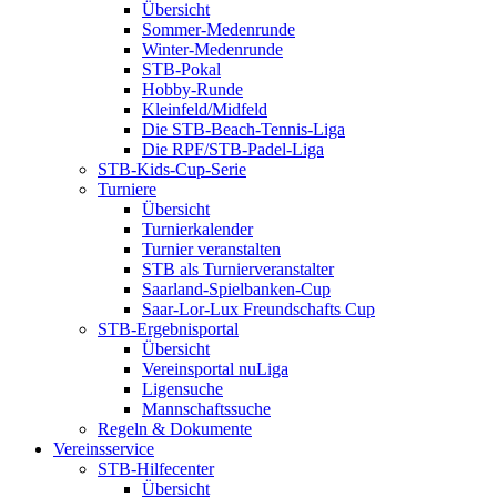
Übersicht
Sommer-Medenrunde
Winter-Medenrunde
STB-Pokal
Hobby-Runde
Kleinfeld/Midfeld
Die STB-Beach-Tennis-Liga
Die RPF/STB-Padel-Liga
STB-Kids-Cup-Serie
Turniere
Übersicht
Turnierkalender
Turnier veranstalten
STB als Turnierveranstalter
Saarland-Spielbanken-Cup
Saar-Lor-Lux Freundschafts Cup
STB-Ergebnisportal
Übersicht
Vereinsportal nuLiga
Ligensuche
Mannschaftssuche
Regeln & Dokumente
Vereinsservice
STB-Hilfecenter
Übersicht