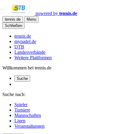
powered by
tennis.de
tennis.de
Menu
Schließen
tennis.de
mypadel.de
DTB
Landesverbände
Weitere Plattformen
Willkommen bei tennis.de
Suche
Suche nach:
Spieler
Turniere
Mannschaften
Ligen
Veranstaltungen