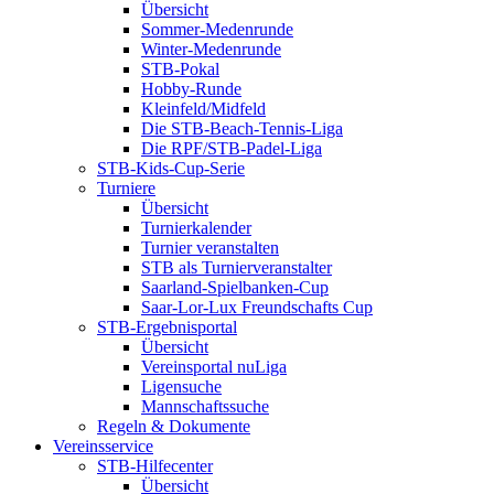
Übersicht
Sommer-Medenrunde
Winter-Medenrunde
STB-Pokal
Hobby-Runde
Kleinfeld/Midfeld
Die STB-Beach-Tennis-Liga
Die RPF/STB-Padel-Liga
STB-Kids-Cup-Serie
Turniere
Übersicht
Turnierkalender
Turnier veranstalten
STB als Turnierveranstalter
Saarland-Spielbanken-Cup
Saar-Lor-Lux Freundschafts Cup
STB-Ergebnisportal
Übersicht
Vereinsportal nuLiga
Ligensuche
Mannschaftssuche
Regeln & Dokumente
Vereinsservice
STB-Hilfecenter
Übersicht