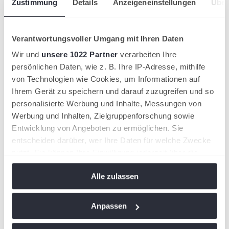
Zustimmung
Details
Anzeigeneinstellungen
Über
Bilddatenbank für Vereine
tennis.de - Jobbörse
Leistungssport
Förderkonzept
Verantwortungsvoller Umgang mit Ihren Daten
Kader
Übersicht
Wir und
unsere 1022 Partner
verarbeiten Ihre
STB Sichtungsgruppe
persönlichen Daten, wie z. B. Ihre IP-Adresse, mithilfe
STB-Jüngstenkader
von Technologien wie Cookies, um Informationen auf
STB-Landeskader
STB-Stützpunktgruppe
Ihrem Gerät zu speichern und darauf zuzugreifen und so
STB-Profikader
personalisierte Werbung und Inhalte, Messungen von
STB-Trainerteam
Werbung und Inhalten, Zielgruppenforschung sowie
LLZ SPORTCAMPUS SAAR
Übersicht
Entwicklung von Angeboten zu ermöglichen. Sie
Landesleistungszentrum
entscheiden darüber, wer Ihre Daten für welche Zwecke
Anfahrt
nutzt. Sie können Ihre Einwilligung jederzeit über die
Sichtung
Bildung
Cookie-Erklärung oder durch Klicken auf das Privacy
Seminarkalender
Alle zulassen
Trigger Symbol ändern oder widerrufen
Trainer:in
Übersicht
Trainer:in werden!
Wenn Sie es erlauben, würden wir auch gerne:
Anpassen
Tennisassistent:in
Informationen über Ihre geografische Lage
C-Trainer:in
B-Trainer:in
erfassen, welche bis auf einige Meter genau sein