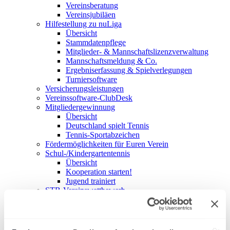
Vereinsberatung
Vereinsjubiläen
Hilfestellung zu nuLiga
Übersicht
Stammdatenpflege
Mitglieder- & Mannschaftslizenzverwaltung
Mannschaftsmeldung & Co.
Ergebniserfassung & Spielverlegungen
Turniersoftware
Versicherungsleistungen
Vereinssoftware-ClubDesk
Mitgliedergewinnung
Übersicht
Deutschland spielt Tennis
Tennis-Sportabzeichen
Fördermöglichkeiten für Euren Verein
Schul-/Kindergartentennis
Übersicht
Kooperation starten!
Jugend trainiert
STB-Vereinswettbewerb
Unterstützung für Eure Internetpräsenz
Übersicht
News-Widget für Vereine
Mannschaftswidget für Vereine