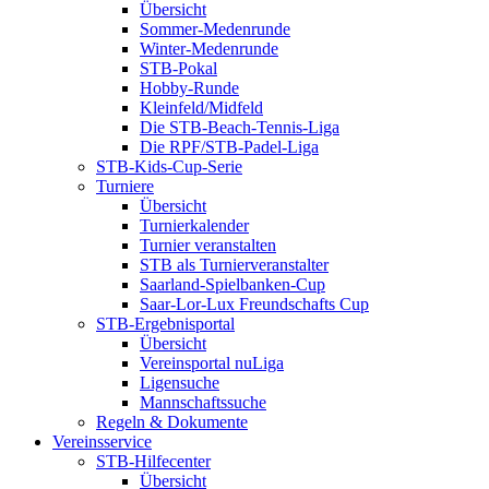
Übersicht
Sommer-Medenrunde
Winter-Medenrunde
STB-Pokal
Hobby-Runde
Kleinfeld/Midfeld
Die STB-Beach-Tennis-Liga
Die RPF/STB-Padel-Liga
STB-Kids-Cup-Serie
Turniere
Übersicht
Turnierkalender
Turnier veranstalten
STB als Turnierveranstalter
Saarland-Spielbanken-Cup
Saar-Lor-Lux Freundschafts Cup
STB-Ergebnisportal
Übersicht
Vereinsportal nuLiga
Ligensuche
Mannschaftssuche
Regeln & Dokumente
Vereinsservice
STB-Hilfecenter
Übersicht