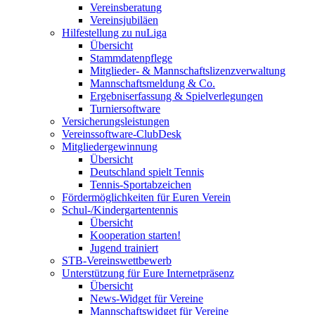
Vereinsberatung
Vereinsjubiläen
Hilfestellung zu nuLiga
Übersicht
Stammdatenpflege
Mitglieder- & Mannschaftslizenzverwaltung
Mannschaftsmeldung & Co.
Ergebniserfassung & Spielverlegungen
Turniersoftware
Versicherungsleistungen
Vereinssoftware-ClubDesk
Mitgliedergewinnung
Übersicht
Deutschland spielt Tennis
Tennis-Sportabzeichen
Fördermöglichkeiten für Euren Verein
Schul-/Kindergartentennis
Übersicht
Kooperation starten!
Jugend trainiert
STB-Vereinswettbewerb
Unterstützung für Eure Internetpräsenz
Übersicht
News-Widget für Vereine
Mannschaftswidget für Vereine