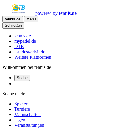
powered by
tennis.de
tennis.de
Menu
Schließen
tennis.de
mypadel.de
DTB
Landesverbände
Weitere Plattformen
Willkommen bei tennis.de
Suche
Suche nach:
Spieler
Turniere
Mannschaften
Ligen
Veranstaltungen