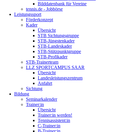
Bilddatenbank für Vereine
tennis.de - Jobbörse
Leistungssport
Förderkonzept
Kader
Übersicht
STB Sichtungsgruppe
STB-Jüngstenkader
STB-Landeskader
STB-Stützpunktgruppe
STB-Profikader
STB-Trainerteam
LLZ SPORTCAMPUS SAAR
Übersicht
Landesleistungszentrum
Anfahrt
Sichtung
Bildung
Seminarkalender
Trainer:in
Übersicht
Trainer:in werden!
Tennisassistent:in
C-Trainer:in
B-Trainer:in