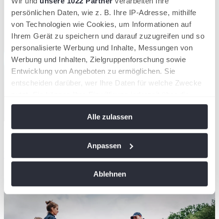
Wir und
unsere 1022 Partner
verarbeiten Ihre
persönlichen Daten, wie z. B. Ihre IP-Adresse, mithilfe
von Technologien wie Cookies, um Informationen auf
Ihrem Gerät zu speichern und darauf zuzugreifen und so
personalisierte Werbung und Inhalte, Messungen von
Werbung und Inhalten, Zielgruppenforschung sowie
Entwicklung von Angeboten zu ermöglichen. Sie
entscheiden darüber, wer Ihre Daten für welche Zwecke
nutzt. Sie können Ihre Einwilligung jederzeit über die
Cookie-Erklärung oder durch Klicken auf das Privacy
Alle zulassen
Trigger Symbol ändern oder widerrufen
Dunlop - Power on - FX Series - Padel
17/06/2026
Wenn Sie es erlauben, würden wir auch gerne:
Anpassen
POWER ON – Die neue Dunlop Padel FX Serie
Informationen über Ihre geografische Lage
erfassen, welche bis auf einige Meter genau sein
Saarländischer Tennisbund
Ablehnen
können
Ihr Gerät durch aktives Scannen nach
bestimmten Merkmalen (Fingerprinting) identifizieren
Erfahren Sie mehr darüber, wie Ihre persönlichen Daten