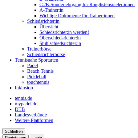
C-/B-Sonderlehrgang für Ranglistenspieler:innen
A-Trainer:in
Wichtige Dokumente für Trainer:innen
Schiedsrichter:in
Übersicht
Schiedsrichter:in werden!
Oberschiedsrichter:in
Stuhlschiedsrichter:in
Trainerbörse
Schiedsrichterbörse
Tennisnahe Sportarten
Padel
Beach Tennis
Pickleball
touchtennis
Inklusion
tennis.de
mypadel.de
DTB
Landesverbände
Weitere Plattformen
Schließen
Registrieren
Login