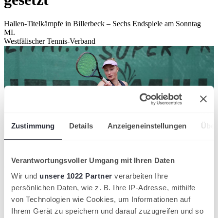
Hallen-Titelkämpfe in Billerbeck – Sechs Endspiele am Sonntag
ML
Westfälischer Tennis-Verband
Zustimmung
Details
Anzeigeneinstellungen
Über
Punktladung im Tennisbezirk Münsterland: Genauso wie bei den
letztjährigen Tennishallen-Bezirksmeisterschaften kämpfen auch in
Verantwortungsvoller Umgang mit Ihren Daten
diesem Jahr wieder 74 Spieler in sechs verschiedenen Altersklassen
um den begehrten Hallentitel. Austragungsort der 31. Hallen-
Wir und
unsere 1022 Partner
verarbeiten Ihre
Bezirksmeisterschaften, die von Donnerstag, 22. Januar, bis
persönlichen Daten, wie z. B. Ihre IP-Adresse, mithilfe
Sonntag, 25. Januar, stattfinden, ist erneut die Tennishalle im
von Technologien wie Cookies, um Informationen auf
Sportpark Billerbeck. Dass eine Teilnahme bei den
Bezirksmeisterschaften für die Spieler attraktiv ist, zeigen die
Ihrem Gerät zu speichern und darauf zuzugreifen und so