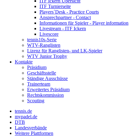
ITF Ickern Übersicht
ITF Turnierseite
Players´Desk - Practice Courts
Ansprechpartner - Contact
Informationen für Spieler - Player information
Livestream - ITF Ickern
Livescore
tennis10s-Serie
WTV-Ranglisten
Lizenz für Ranglisten- und LK-Spieler
WTV Junior Trophy
Kontakte
Präsidium
Geschäftsstelle
Ständige Ausschüsse
Trainerteam
Erweitertes Präsidium
Rechtskommission
Scouting
tennis.de
mypadel.de
DTB
Landesverbände
Weitere Plattformen