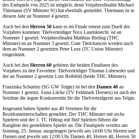
Wir verwenden Cookies, um Inhalte und Anzeigen zu
des Endspiels von 2025 ist möglich, denn Vorjahresfinalist Michael
personalisieren, Funktionen für soziale Medien anbieten
Thiemann (SV Münster 91) hat ebenfalls gemeldet. Thiemann ist in
zu können und die Zugriffe auf unsere Website zu
diesem Jahr an Nummer 4 gesetzt.
analysieren. Außerdem geben wir Informationen zu Ihrer
Auch bei den
Herren 50
kann es im Finale erneut zum Duell des
Verwendung unserer Website an unsere Partner für
Vorjahres kommen: Titelverteidiger Nico Landsknecht ist an
soziale Medien, Werbung und Analysen weiter. Unsere
Nummer 1 gesetzt. Vorjahresfinalist Matthias Bieling (THC
Münster) ist an Nummer 3 gesetzt. Gute Titelchancen werden auch
Partner führen diese Informationen möglicherweise mit
dem an Nummer 2 gesetzten Peter Lenz (TC Union Münster)
weiteren Daten zusammen, die Sie ihnen bereitgestellt
eingeräumt.
haben oder die sie im Rahmen Ihrer Nutzung der Dienste
Auch bei den
Herren 60
gehören die beiden Finalisten des
gesammelt haben. Die
Cookie-Einstellungen
können
Vorjahres zu den Favoriten: Titelverteidiger Thomas Lubeseder und
jederzeit über den Link im Footer aufgerufen und
der an Nummer 2 gesetzte Lutz Rethfeld (beide THC Münster).
angepasst werden.
Franziska Schuetze (SG GW Telgte) ist bei den
Damen 40
an
Nummer 1 gesetzt. Anna Lücke (TV Feldmark Dorsten) ist nach der
Setzliste die ärgste Konkurrentin für die Titelverteidgerin aus Telgte.
Insgesamt haben Spieler aus 40 Vereinen für die
Bezirksmeisterschaften gemeldet. Der THC Münster mit sechs
Spielern und der 1. TC Hiltrup mit fünf Spielern führen die
Rangliste der gemeldeten Spieler an. Die Finalspiele werden am
Sonntag, 25. Januar, ausgetragen (jeweils um 14:00 Uhr Herren und
Damen und jeweils um 12:00 Uhr Damen 40, Herren 40, Herren 50