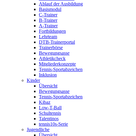
Ablauf der Ausbildung
Basismodul
C-Trainer
B-Trainer
A-Trainer
Fortbildungen
Lehrteam
DTB-Trainerportal
Trainerbörse
Bewegungsasse
Athletikcheck
Mitgliederkonzepte
Tennis-Sportabzeichen
Inklusion
Kinder
Übersicht
Bewegungsasse
Tennis-Sportabzeichen
Kibaz
Low-T-Ball
Schultennis
Talentinos
tennis10s-Serie
Jugendliche
Übersicht