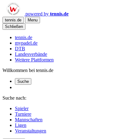
powered by
tennis.de
tennis.de
Menu
Schließen
tennis.de
mypadel.de
DTB
Landesverbände
Weitere Plattformen
Willkommen bei tennis.de
Suche
Suche nach:
Spieler
Turniere
Mannschaften
Ligen
Veranstaltungen