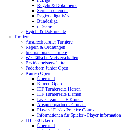
nuLiga
Regeln & Dokumente
Seminarkalender
Regionalliga West
Bundesliga
nuScore
Regeln & Dokumente
Turniere
Ansprechpartner Turniere
Regeln & Ordnungen
Internationale Turniere
Westfälische Meisterschaften
Bezirksmeisterschaften
Paderborn Junior Open
Kamen Open
Übersicht
Kamen Open
ITF Turnierseite Herren
ITF Turnierseite Damen
Livestream - ITF Kamen
Ansprechpartner - Contact
Players´ Desk - Practice Courts
Informationen für Spieler - Player information
ITF J60 Ickern
Übersicht