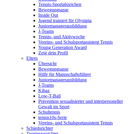
Tennis-Sportabzeichen
Bewegungsasse
Inside Out
Jugend trainiert für Olympia
Juniormanagerausbildung
J-Teams
Tennis- und Aktivwoche
Vereins- und Schulsportassistent Tennis
Young Generation Award
Zeig dein Profil
Eltern
Übersicht
Bewegungsasse
Hilfe für Mannschaftsführer
Juniormanagerausbildung
J-Teams
Kibaz
Low-T-Ball
Prävention sexualisierter und interpersoneller
Gewalt im Sport
Schultennis
tennis10s-Serie
Vereins- und Schulsportassistent Tennis
Schiedsrichter
Turnierausrichter