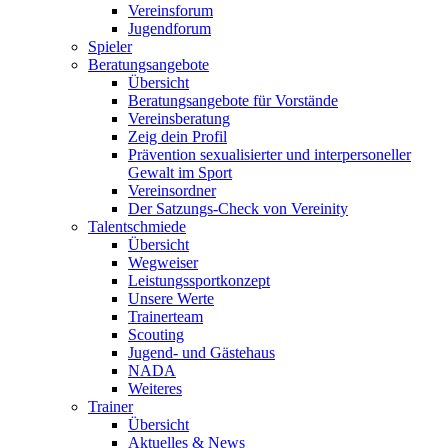
Vereinsforum
Jugendforum
Spieler
Beratungsangebote
Übersicht
Beratungsangebote für Vorstände
Vereinsberatung
Zeig dein Profil
Prävention sexualisierter und interpersoneller
Gewalt im Sport
Vereinsordner
Der Satzungs-Check von Vereinity
Talentschmiede
Übersicht
Wegweiser
Leistungssportkonzept
Unsere Werte
Trainerteam
Scouting
Jugend- und Gästehaus
NADA
Weiteres
Trainer
Übersicht
Aktuelles & News