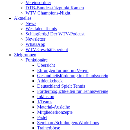
Vereinsordner
DTB-Bundesstützpunkt Kamen
WTV Champions-Night
Aktuelles
News
Westfalen Tennis
Schlagfertig! Der WTV-Podcast
Newsletter
WhatsApp
WTV-Geschäftsbericht
Zielgruppen
Funktionäre
Übersicht
Ehrungen für und im Verein
Gesundheitsförderung im Tennisverein
Athletikcheck
Deutschland Spielt Tennis
Fördermöglichkeiten für Tennisvereine
Inklusion
J-Teams
Material-Ausleihe
Mitgliederkonzepte
Padel
Seminare/Schulungen/Workshops
Trainerbörse