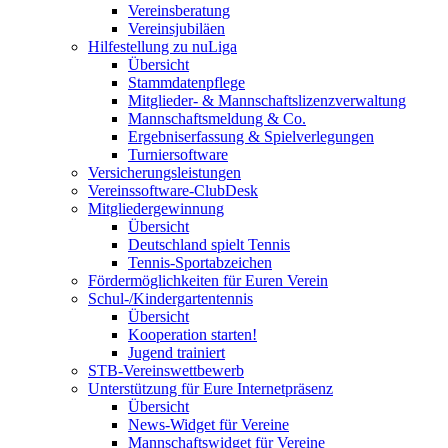
Vereinsberatung
Vereinsjubiläen
Hilfestellung zu nuLiga
Übersicht
Stammdatenpflege
Mitglieder- & Mannschaftslizenzverwaltung
Mannschaftsmeldung & Co.
Ergebniserfassung & Spielverlegungen
Turniersoftware
Versicherungsleistungen
Vereinssoftware-ClubDesk
Mitgliedergewinnung
Übersicht
Deutschland spielt Tennis
Tennis-Sportabzeichen
Fördermöglichkeiten für Euren Verein
Schul-/Kindergartentennis
Übersicht
Kooperation starten!
Jugend trainiert
STB-Vereinswettbewerb
Unterstützung für Eure Internetpräsenz
Übersicht
News-Widget für Vereine
Mannschaftswidget für Vereine