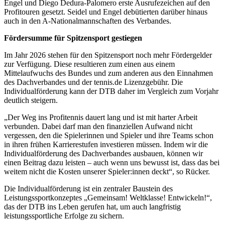
jederzeit über den Link im Footer aufgerufen und
Engel und Diego Dedura-Palomero erste Ausrufezeichen auf den
Profitouren gesetzt. Seidel und Engel debütierten darüber hinaus
angepasst werden.
auch in den A-Nationalmannschaften des Verbandes.
Fördersumme für Spitzensport gestiegen
Im Jahr 2026 stehen für den Spitzensport noch mehr Fördergelder
zur Verfügung. Diese resultieren zum einen aus einem
Mittelaufwuchs des Bundes und zum anderen aus den Einnahmen
des Dachverbandes und der tennis.de Lizenzgebühr. Die
Individualförderung kann der DTB daher im Vergleich zum Vorjahr
deutlich steigern.
„Der Weg ins Profitennis dauert lang und ist mit harter Arbeit
verbunden. Dabei darf man den finanziellen Aufwand nicht
vergessen, den die Spielerinnen und Spieler und ihre Teams schon
in ihren frühen Karrierestufen investieren müssen. Indem wir die
Individualförderung des Dachverbandes ausbauen, können wir
einen Beitrag dazu leisten – auch wenn uns bewusst ist, dass das bei
weitem nicht die Kosten unserer Spieler:innen deckt“, so Rücker.
Die Individualförderung ist ein zentraler Baustein des
Leistungssportkonzeptes „Gemeinsam! Weltklasse! Entwickeln!“,
das der DTB ins Leben gerufen hat, um auch langfristig
leistungssportliche Erfolge zu sichern.