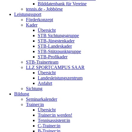
Bilddatenbank für Vereine
tennis.de - Jobbörse
Leistungssport
Förderkonzept
Kader
Übersicht
STB Sichtungsgruppe
STB-Jüngstenkader
STB-Landeskader
STB-Stützpunktgruppe
STB-Profikader
STB-Trainerteam
LLZ SPORTCAMPUS SAAR
Übersicht
Landesleistungszentrum
Anfahrt
Sichtung
Bildung
Seminarkalender
Trainer:in
Übersicht
Trainer:in werden!
Tennisassistent:in
C-Trainer:in
B-Trainer:in