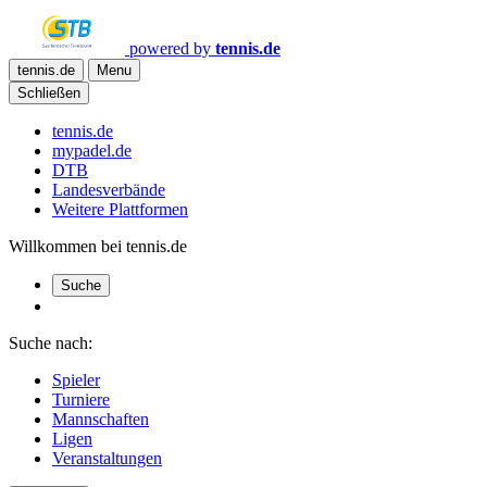
powered by
tennis.de
tennis.de
Menu
Schließen
tennis.de
mypadel.de
DTB
Landesverbände
Weitere Plattformen
Willkommen bei tennis.de
Suche
Suche nach:
Spieler
Turniere
Mannschaften
Ligen
Veranstaltungen