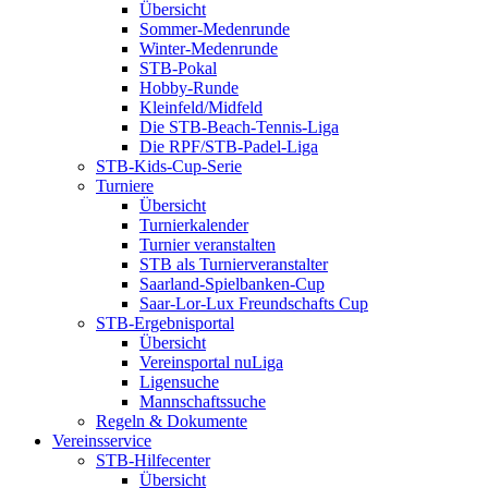
Übersicht
Sommer-Medenrunde
Winter-Medenrunde
STB-Pokal
Hobby-Runde
Kleinfeld/Midfeld
Die STB-Beach-Tennis-Liga
Die RPF/STB-Padel-Liga
STB-Kids-Cup-Serie
Turniere
Übersicht
Turnierkalender
Turnier veranstalten
STB als Turnierveranstalter
Saarland-Spielbanken-Cup
Saar-Lor-Lux Freundschafts Cup
STB-Ergebnisportal
Übersicht
Vereinsportal nuLiga
Ligensuche
Mannschaftssuche
Regeln & Dokumente
Vereinsservice
STB-Hilfecenter
Übersicht