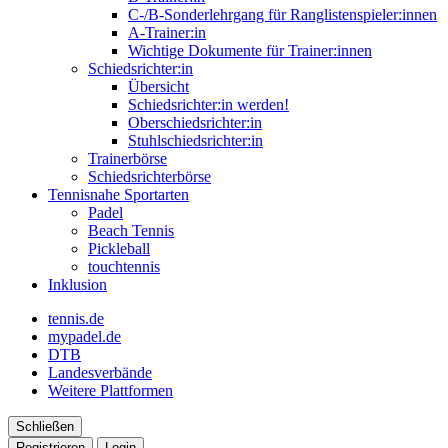
C-/B-Sonderlehrgang für Ranglistenspieler:innen
A-Trainer:in
Wichtige Dokumente für Trainer:innen
Schiedsrichter:in
Übersicht
Schiedsrichter:in werden!
Oberschiedsrichter:in
Stuhlschiedsrichter:in
Trainerbörse
Schiedsrichterbörse
Tennisnahe Sportarten
Padel
Beach Tennis
Pickleball
touchtennis
Inklusion
tennis.de
mypadel.de
DTB
Landesverbände
Weitere Plattformen
Schließen
Registrieren
Login