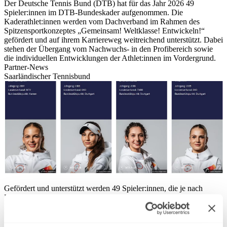
Der Deutsche Tennis Bund (DTB) hat für das Jahr 2026 49
Spieler:innen im DTB-Bundeskader aufgenommen. Die
Kaderathlet:innen werden vom Dachverband im Rahmen des
Spitzensportkonzeptes „Gemeinsam! Weltklasse! Entwickeln!“
gefördert und auf ihrem Karriereweg weitreichend unterstützt. Dabei
stehen der Übergang vom Nachwuchs- in den Profibereich sowie
die individuellen Entwicklungen der Athlet:innen im Vordergrund.
Partner-News
Saarländischer Tennisbund
Gefördert und unterstützt werden 49 Spieler:innen, die je nach
Karrierestufe dem Olympiakader (OK), Perspektivkader (PK) und
Nachwuchskader 1 (NK1) zugeordnet sind. Die Nominierung der
Kader ist an verschiedene Kriterien des Deutschen Olympischen
Sportbundes (DOSB) und des DTB gebunden.