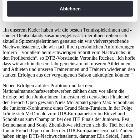
Athletenmanagement-Tool, das eine deutlich datenbasiertere
erfassen, welche bis auf einige Meter genau sein
Steuerung von Training und Wettkampf ermöglicht. Auch die
Ablehnen
können
sportpsychologische Betreuung für die Spieler:innen aus dem
Ihr Gerät durch aktives Scannen nach
Bundeskader wurde ausgebaut.
bestimmten Merkmalen (Fingerprinting) identifizieren
„In unserem Kader haben wir die besten Tennisspielerinnen und -
Erfahren Sie mehr darüber, wie Ihre persönlichen Daten
spieler Deutschlands zusammengefasst. Unter ihnen reihen sich
aktuelle Spitzenspieler:innen genauso ein wie vielversprechende
verarbeitet werden, und legen Sie Ihre Präferenzen im
Nachwuchstalente, die wir nach ihren persönlichen Anforderungen
Abschnitt Einzelheiten
fest.
fördern – vor allem beim schwierigen Schritt vom Nachwuchs- in
den Profibereich“, so DTB-Vorständin Veronika Rücker. „Ich hoffe,
dass wir auch in diesem Jahr gemeinsam mit unseren Athletinnen
Wir verwenden Cookies, um Inhalte und Anzeigen zu
und Athleten und unseren Trainerinnen und Trainern wieder an den
personalisieren, Funktionen für soziale Medien anbieten
starken Erfolgen aus der vergangenen Saison anknüpfen können.“
zu können und die Zugriffe auf unsere Website zu
Neben Erfolgen auf der Profitour und bei den
analysieren. Außerdem geben wir Informationen zu Ihrer
Nationalmannschaftswettbewerben zählten dazu vor allem die
Verwendung unserer Website an unsere Partner für
Erfolge bei den Junior:innen. Im ersten rein deutschen Finale bei
den French Open gewann Niels McDonald gegen Max Schönhaus
soziale Medien, Werbung und Analysen weiter. Unsere
die Junioren-Konkurrenz eines Grand Slam-Turniers. In der Folge
Partner führen diese Informationen möglicherweise mit
krönte sich McDonald zum U18-Europameister im Einzel und
weiteren Daten zusammen, die Sie ihnen bereitgestellt
Schönhaus zum Champion bei den ITF-Finals der Junioren. Eva
Bennemann und Sonja Zhenikhova sicherten sich die Titel bei den
haben oder die sie im Rahmen Ihrer Nutzung der Dienste
Junior French Open und bei der U18-Europameisterschaft. Zudem
gesammelt haben. Die
Cookie-Einstellungen
können
haben einige DTB-Nachwuchstalente, darunter Ella Seidel, Justin